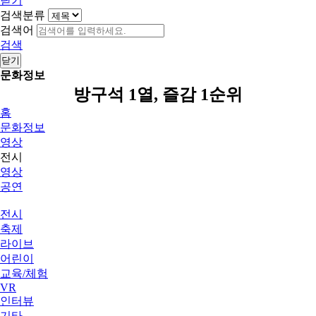
닫기
검색분류
검색어
검색
닫기
문화정보
방구석 1열, 즐감 1순위
홈
문화정보
영상
전시
영상
공연
전시
축제
라이브
어린이
교육/체험
VR
인터뷰
기타