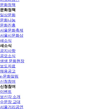
문화정책
문화정책
일상문화
문화나눔
문화진흥
서울문화축제
서울시문화상
새소식
새소식
공지사항
공모소식
생생 문화현장
보도자료
채용공고
e-문화알림
신청참여
신청참여
이벤트
보신각 소개
수문장 교대
서울거리공연