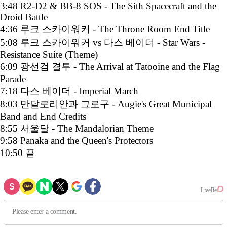
3:48 R2-D2 & BB-8 SOS - The Sith Spacecraft and the
Droid Battle
4:36 루크 스카이워커 - The Throne Room End Title
5:08 루크 스카이워커 vs 다스 베이더 - Star Wars -
Resistance Suite (Theme)
6:09 광선검 결투 - The Arrival at Tatooine and the Flag
Parade
7:18 다스 베이더 - Imperial March
8:03 만달로리안과 그로구 - Augie's Great Municipal
Band and End Credits
8:55 서울달 - The Mandalorian Theme
9:58 Panaka and the Queen's Protectors
10:50 끝