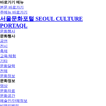
바로가기 메뉴
본문 바로가기
주메뉴 바로가기
서울문화포털 SEOUL CULTURE
PORTAQL
문화행사
문화행사
공연
전시
축제
교육/체험
기타
문화달력
전체
문화정보
문화정보
영상
문화자료
문화공간
예술인/단체정보
비영리법인