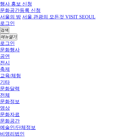
행사 홍보 신청
문화공간등록 신청
서울의 밤
서울 관광의 모든것 VISIT SEOUL
로그인
검색
메뉴열기
로그인
문화행사
공연
전시
축제
교육/체험
기타
문화달력
전체
문화정보
영상
문화자료
문화공간
예술인/단체정보
비영리법인