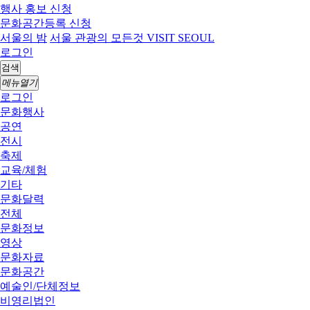
행사 홍보 신청
문화공간등록 신청
서울의 밤
서울 관광의 모든것 VISIT SEOUL
로그인
검색
메뉴열기
로그인
문화행사
공연
전시
축제
교육/체험
기타
문화달력
전체
문화정보
영상
문화자료
문화공간
예술인/단체정보
비영리법인