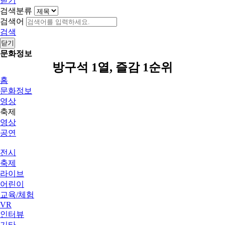
닫기
검색분류
검색어
검색
닫기
문화정보
방구석 1열, 즐감 1순위
홈
문화정보
영상
축제
영상
공연
전시
축제
라이브
어린이
교육/체험
VR
인터뷰
기타