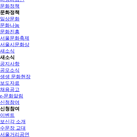
문화정책
문화정책
일상문화
문화나눔
문화진흥
서울문화축제
서울시문화상
새소식
새소식
공지사항
공모소식
생생 문화현장
보도자료
채용공고
e-문화알림
신청참여
신청참여
이벤트
보신각 소개
수문장 교대
서울거리공연