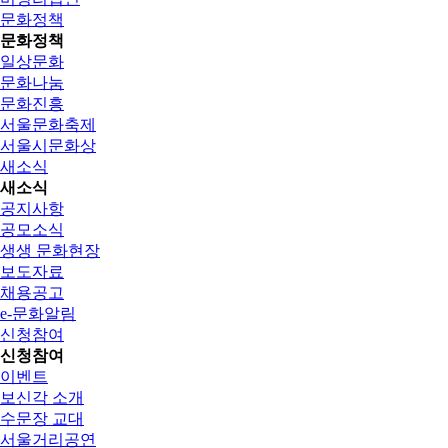
문화정책
문화정책
일상문화
문화나눔
문화진흥
서울문화축제
서울시문화상
새소식
새소식
공지사항
공모소식
생생 문화현장
보도자료
채용공고
e-문화알림
신청참여
신청참여
이벤트
보신각 소개
수문장 교대
서울거리공연