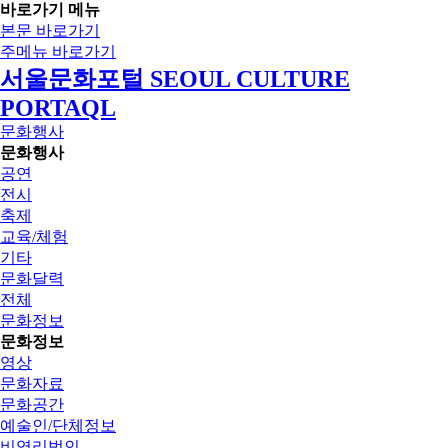
바로가기 메뉴
본문 바로가기
주메뉴 바로가기
서울문화포털 SEOUL CULTURE
PORTAQL
문화행사
문화행사
공연
전시
축제
교육/체험
기타
문화달력
전체
문화정보
문화정보
영상
문화자료
문화공간
예술인/단체정보
비영리법인