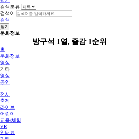
닫기
검색분류
검색어
검색
닫기
문화정보
방구석 1열, 즐감 1순위
홈
문화정보
영상
기타
영상
공연
전시
축제
라이브
어린이
교육/체험
VR
인터뷰
기타