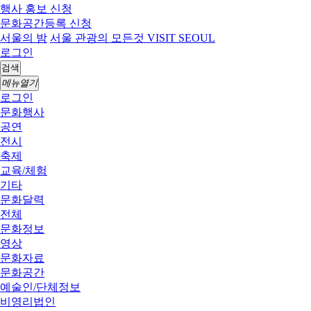
행사 홍보 신청
문화공간등록 신청
서울의 밤
서울 관광의 모든것 VISIT SEOUL
로그인
검색
메뉴열기
로그인
문화행사
공연
전시
축제
교육/체험
기타
문화달력
전체
문화정보
영상
문화자료
문화공간
예술인/단체정보
비영리법인