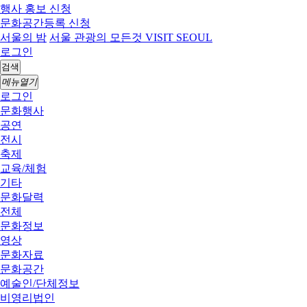
행사 홍보 신청
문화공간등록 신청
서울의 밤
서울 관광의 모든것 VISIT SEOUL
로그인
검색
메뉴열기
로그인
문화행사
공연
전시
축제
교육/체험
기타
문화달력
전체
문화정보
영상
문화자료
문화공간
예술인/단체정보
비영리법인