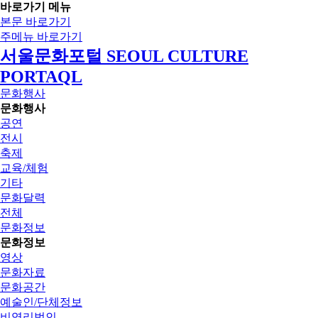
바로가기 메뉴
본문 바로가기
주메뉴 바로가기
서울문화포털 SEOUL CULTURE
PORTAQL
문화행사
문화행사
공연
전시
축제
교육/체험
기타
문화달력
전체
문화정보
문화정보
영상
문화자료
문화공간
예술인/단체정보
비영리법인