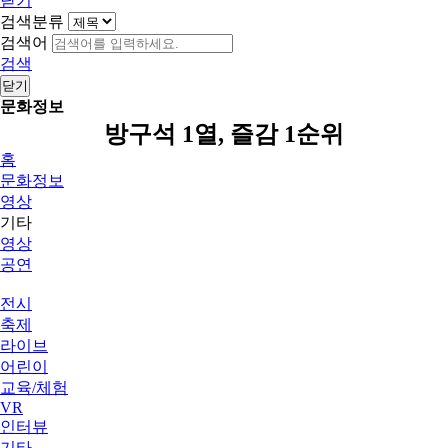
닫기
검색분류
검색어
검색
닫기
문화정보
방구석 1열, 즐감 1순위
홈
문화정보
영상
기타
영상
공연
전시
축제
라이브
어린이
교육/체험
VR
인터뷰
기타