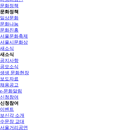
문화정책
문화정책
일상문화
문화나눔
문화진흥
서울문화축제
서울시문화상
새소식
새소식
공지사항
공모소식
생생 문화현장
보도자료
채용공고
e-문화알림
신청참여
신청참여
이벤트
보신각 소개
수문장 교대
서울거리공연