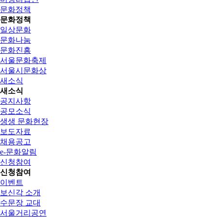
문화정책
문화정책
일상문화
문화나눔
문화진흥
서울문화축제
서울시문화상
새소식
새소식
공지사항
공모소식
생생 문화현장
보도자료
채용공고
e-문화알림
신청참여
신청참여
이벤트
보신각 소개
수문장 교대
서울거리공연