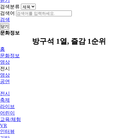
닫기
검색분류
검색어
검색
닫기
문화정보
방구석 1열, 즐감 1순위
홈
문화정보
영상
전시
영상
공연
전시
축제
라이브
어린이
교육/체험
VR
인터뷰
기타