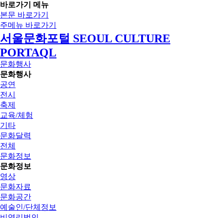
바로가기 메뉴
본문 바로가기
주메뉴 바로가기
서울문화포털 SEOUL CULTURE
PORTAQL
문화행사
문화행사
공연
전시
축제
교육/체험
기타
문화달력
전체
문화정보
문화정보
영상
문화자료
문화공간
예술인/단체정보
비영리법인