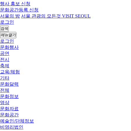
행사 홍보 신청
문화공간등록 신청
서울의 밤
서울 관광의 모든것 VISIT SEOUL
로그인
검색
메뉴열기
로그인
문화행사
공연
전시
축제
교육/체험
기타
문화달력
전체
문화정보
영상
문화자료
문화공간
예술인/단체정보
비영리법인