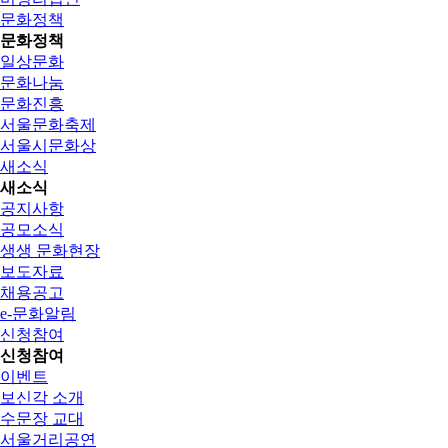
문화정책
문화정책
일상문화
문화나눔
문화진흥
서울문화축제
서울시문화상
새소식
새소식
공지사항
공모소식
생생 문화현장
보도자료
채용공고
e-문화알림
신청참여
신청참여
이벤트
보신각 소개
수문장 교대
서울거리공연