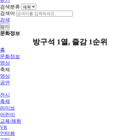
닫기
검색분류
검색어
검색
닫기
문화정보
방구석 1열, 즐감 1순위
홈
문화정보
영상
축제
영상
공연
전시
축제
라이브
어린이
교육/체험
VR
인터뷰
기타