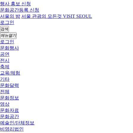
행사 홍보 신청
문화공간등록 신청
서울의 밤
서울 관광의 모든것 VISIT SEOUL
로그인
검색
메뉴열기
로그인
문화행사
공연
전시
축제
교육/체험
기타
문화달력
전체
문화정보
영상
문화자료
문화공간
예술인/단체정보
비영리법인