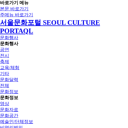
바로가기 메뉴
본문 바로가기
주메뉴 바로가기
서울문화포털 SEOUL CULTURE
PORTAQL
문화행사
문화행사
공연
전시
축제
교육/체험
기타
문화달력
전체
문화정보
문화정보
영상
문화자료
문화공간
예술인/단체정보
비영리법인