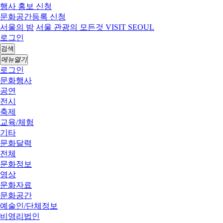
행사 홍보 신청
문화공간등록 신청
서울의 밤
서울 관광의 모든것 VISIT SEOUL
로그인
검색
메뉴열기
로그인
문화행사
공연
전시
축제
교육/체험
기타
문화달력
전체
문화정보
영상
문화자료
문화공간
예술인/단체정보
비영리법인