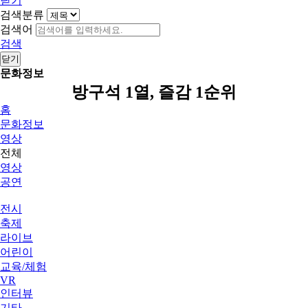
닫기
검색분류
검색어
검색
닫기
문화정보
방구석 1열, 즐감 1순위
홈
문화정보
영상
전체
영상
공연
전시
축제
라이브
어린이
교육/체험
VR
인터뷰
기타