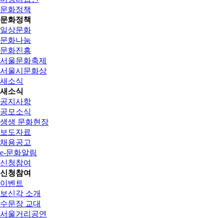
문화정책
문화정책
일상문화
문화나눔
문화진흥
서울문화축제
서울시문화상
새소식
새소식
공지사항
공모소식
생생 문화현장
보도자료
채용공고
e-문화알림
신청참여
신청참여
이벤트
보신각 소개
수문장 교대
서울거리공연