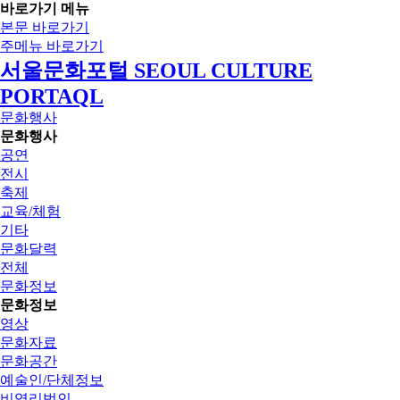
바로가기 메뉴
본문 바로가기
주메뉴 바로가기
서울문화포털 SEOUL CULTURE
PORTAQL
문화행사
문화행사
공연
전시
축제
교육/체험
기타
문화달력
전체
문화정보
문화정보
영상
문화자료
문화공간
예술인/단체정보
비영리법인