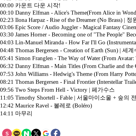
00:00 카운트 다운 시작!
00:10 Danny Elfman - Alice's Theme(From Alice in Wond
02:23 Ilona Harpaz - Rise of the Dreamer (No Brass) |
03:06 Epic Score / Audio Juggler - Magical Fantasy Cinem
03:30 James Horner - Becoming one of "The People
04:03 Lin-Manuel Miranda - How Far I'll Go (Ins
04:48 Thomas Bergersen - Creation of Earth (Sun) | 세
05:41 Simon Franglen - The Way of Water (From Av
06:32 Danny Elfman - Main Titles (From Charlie and t
07:53 John Williams - Hedwig's Theme (From Harry Potte
08:21 Thomas Bergersen - Final Frontier (Interstellar T
09:56 Two Steps From Hell - Victory | 페가수스
11:05 Timothy Shortell - Fable | 서울마이소울 + 숲의
12:42 Maurice Ravel - 볼레로 (Boléro)
14:11 마무리