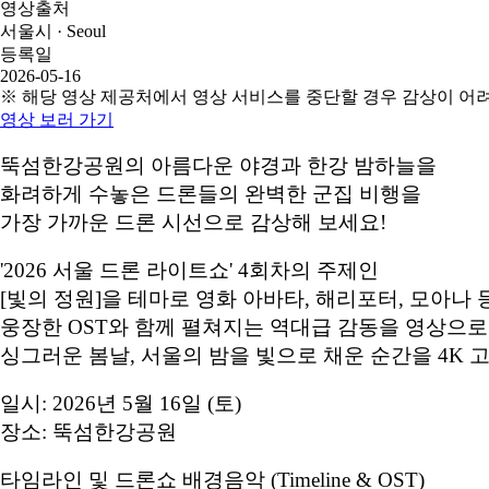
영상출처
서울시 · Seoul
등록일
2026-05-16
※ 해당 영상 제공처에서 영상 서비스를 중단할 경우 감상이 어
영상 보러 가기
뚝섬한강공원의 아름다운 야경과 한강 밤하늘을
화려하게 수놓은 드론들의 완벽한 군집 비행을
가장 가까운 드론 시선으로 감상해 보세요!
'2026 서울 드론 라이트쇼' 4회차의 주제인
[빛의 정원]을 테마로 영화 아바타, 해리포터, 모아나 
웅장한 OST와 함께 펼쳐지는 역대급 감동을 영상으
싱그러운 봄날, 서울의 밤을 빛으로 채운 순간을 4K 
일시: 2026년 5월 16일 (토)
장소: 뚝섬한강공원
타임라인 및 드론쇼 배경음악 (Timeline & OST)