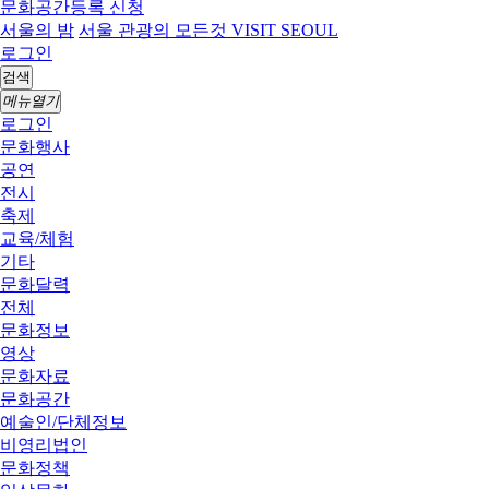
문화공간등록 신청
서울의 밤
서울 관광의 모든것 VISIT SEOUL
로그인
검색
메뉴열기
로그인
문화행사
공연
전시
축제
교육/체험
기타
문화달력
전체
문화정보
영상
문화자료
문화공간
예술인/단체정보
비영리법인
문화정책