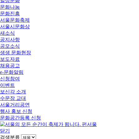
일상문화
문화나눔
문화진흥
서울문화축제
서울시문화상
새소식
공지사항
공모소식
생생 문화현장
보도자료
채용공고
e-문화알림
신청참여
이벤트
보신각 소개
수문장 교대
서울거리공연
행사 홍보 신청
문화공간등록 신청
닫기
검색분류