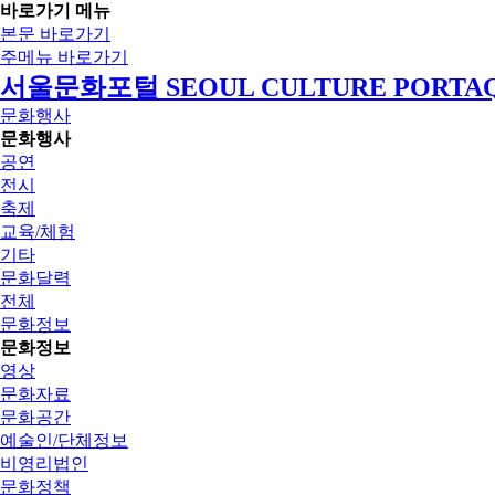
바로가기 메뉴
본문 바로가기
주메뉴 바로가기
서울문화포털 SEOUL CULTURE PORTA
문화행사
문화행사
공연
전시
축제
교육/체험
기타
문화달력
전체
문화정보
문화정보
영상
문화자료
문화공간
예술인/단체정보
비영리법인
문화정책