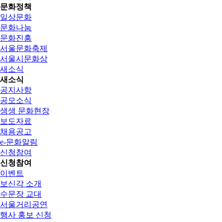
문화정책
일상문화
문화나눔
문화진흥
서울문화축제
서울시문화상
새소식
새소식
공지사항
공모소식
생생 문화현장
보도자료
채용공고
e-문화알림
신청참여
신청참여
이벤트
보신각 소개
수문장 교대
서울거리공연
행사 홍보 신청