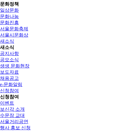
문화정책
일상문화
문화나눔
문화진흥
서울문화축제
서울시문화상
새소식
새소식
공지사항
공모소식
생생 문화현장
보도자료
채용공고
e-문화알림
신청참여
신청참여
이벤트
보신각 소개
수문장 교대
서울거리공연
행사 홍보 신청