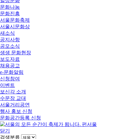
일상문화
문화나눔
문화진흥
서울문화축제
서울시문화상
새소식
공지사항
공모소식
생생 문화현장
보도자료
채용공고
e-문화알림
신청참여
이벤트
보신각 소개
수문장 교대
서울거리공연
행사 홍보 신청
문화공간등록 신청
닫기
검색분류