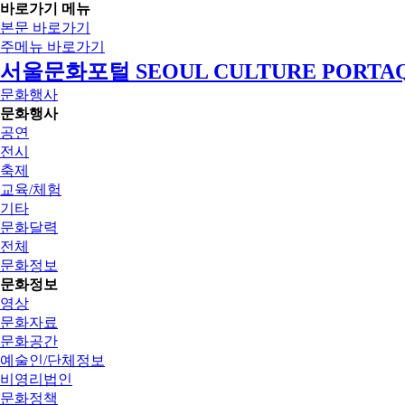
바로가기 메뉴
본문 바로가기
주메뉴 바로가기
서울문화포털 SEOUL CULTURE PORTA
문화행사
문화행사
공연
전시
축제
교육/체험
기타
문화달력
전체
문화정보
문화정보
영상
문화자료
문화공간
예술인/단체정보
비영리법인
문화정책