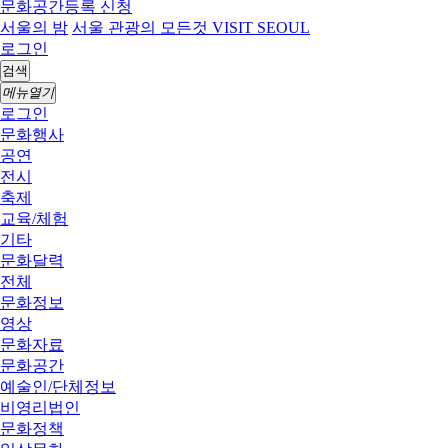
문화공간등록 신청
서울의 밤
서울 관광의 모든것 VISIT SEOUL
로그인
검색
메뉴열기
로그인
문화행사
공연
전시
축제
교육/체험
기타
문화달력
전체
문화정보
영상
문화자료
문화공간
예술인/단체정보
비영리법인
문화정책