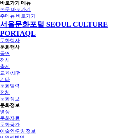
바로가기 메뉴
본문 바로가기
주메뉴 바로가기
서울문화포털 SEOUL CULTURE
PORTAQL
문화행사
문화행사
공연
전시
축제
교육/체험
기타
문화달력
전체
문화정보
문화정보
영상
문화자료
문화공간
예술인/단체정보
비영리법인