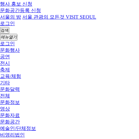
행사 홍보 신청
문화공간등록 신청
서울의 밤
서울 관광의 모든것 VISIT SEOUL
로그인
검색
메뉴열기
로그인
문화행사
공연
전시
축제
교육/체험
기타
문화달력
전체
문화정보
영상
문화자료
문화공간
예술인/단체정보
비영리법인