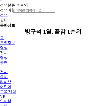
닫기
검색분류
검색어
검색
닫기
문화정보
방구석 1열, 즐감 1순위
홈
문화정보
영상
전시
영상
공연
전시
축제
라이브
어린이
교육/체험
VR
인터뷰
기타