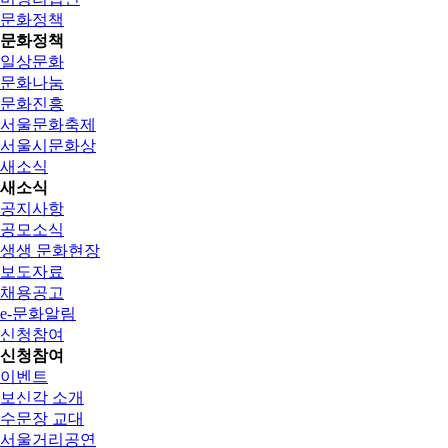
문화정책
문화정책
일상문화
문화나눔
문화진흥
서울문화축제
서울시문화상
새소식
새소식
공지사항
공모소식
생생 문화현장
보도자료
채용공고
e-문화알림
신청참여
신청참여
이벤트
보신각 소개
수문장 교대
서울거리공연