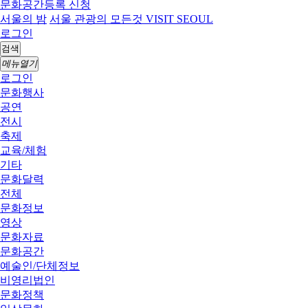
문화공간등록 신청
서울의 밤
서울 관광의 모든것 VISIT SEOUL
로그인
검색
메뉴열기
로그인
문화행사
공연
전시
축제
교육/체험
기타
문화달력
전체
문화정보
영상
문화자료
문화공간
예술인/단체정보
비영리법인
문화정책