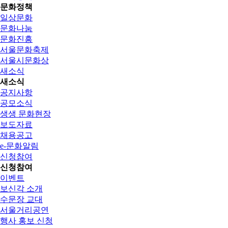
문화정책
일상문화
문화나눔
문화진흥
서울문화축제
서울시문화상
새소식
새소식
공지사항
공모소식
생생 문화현장
보도자료
채용공고
e-문화알림
신청참여
신청참여
이벤트
보신각 소개
수문장 교대
서울거리공연
행사 홍보 신청