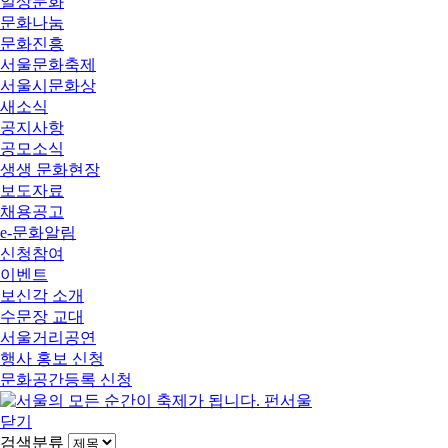
일상문화
문화나눔
문화진흥
서울문화축제
서울시문화상
새소식
공지사항
공모소식
생생 문화현장
보도자료
채용공고
e-문화알림
신청참여
이벤트
보신각 소개
수문장 교대
서울거리공연
행사 홍보 신청
문화공간등록 신청
닫기
검색분류