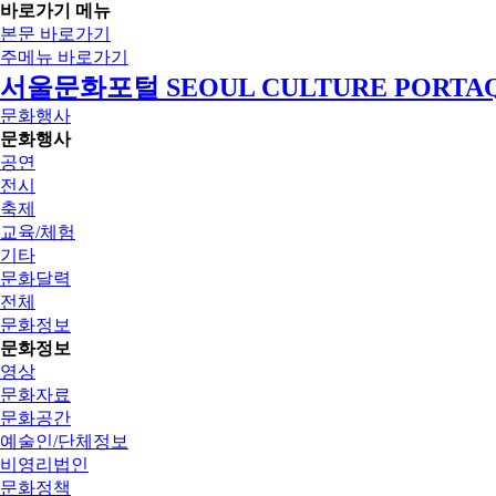
바로가기 메뉴
본문 바로가기
주메뉴 바로가기
서울문화포털 SEOUL CULTURE PORTA
문화행사
문화행사
공연
전시
축제
교육/체험
기타
문화달력
전체
문화정보
문화정보
영상
문화자료
문화공간
예술인/단체정보
비영리법인
문화정책