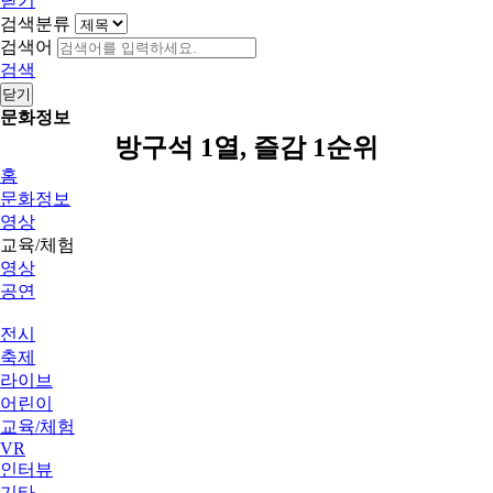
닫기
검색분류
검색어
검색
닫기
문화정보
방구석 1열, 즐감 1순위
홈
문화정보
영상
교육/체험
영상
공연
전시
축제
라이브
어린이
교육/체험
VR
인터뷰
기타