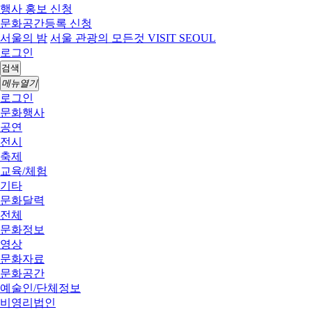
행사 홍보 신청
문화공간등록 신청
서울의 밤
서울 관광의 모든것 VISIT SEOUL
로그인
검색
메뉴열기
로그인
문화행사
공연
전시
축제
교육/체험
기타
문화달력
전체
문화정보
영상
문화자료
문화공간
예술인/단체정보
비영리법인