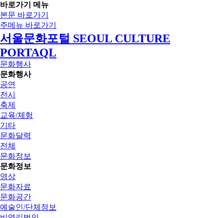
바로가기 메뉴
본문 바로가기
주메뉴 바로가기
서울문화포털 SEOUL CULTURE
PORTAQL
문화행사
문화행사
공연
전시
축제
교육/체험
기타
문화달력
전체
문화정보
문화정보
영상
문화자료
문화공간
예술인/단체정보
비영리법인