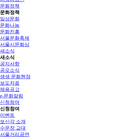
문화정책
문화정책
일상문화
문화나눔
문화진흥
서울문화축제
서울시문화상
새소식
새소식
공지사항
공모소식
생생 문화현장
보도자료
채용공고
e-문화알림
신청참여
신청참여
이벤트
보신각 소개
수문장 교대
서울거리공연