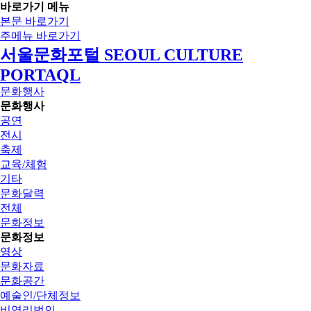
바로가기 메뉴
본문 바로가기
주메뉴 바로가기
서울문화포털 SEOUL CULTURE
PORTAQL
문화행사
문화행사
공연
전시
축제
교육/체험
기타
문화달력
전체
문화정보
문화정보
영상
문화자료
문화공간
예술인/단체정보
비영리법인