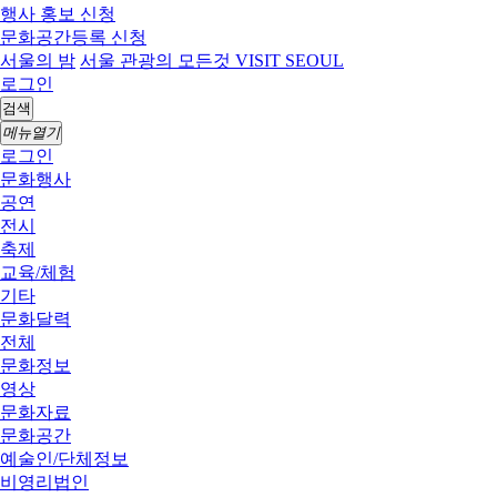
행사 홍보 신청
문화공간등록 신청
서울의 밤
서울 관광의 모든것 VISIT SEOUL
로그인
검색
메뉴열기
로그인
문화행사
공연
전시
축제
교육/체험
기타
문화달력
전체
문화정보
영상
문화자료
문화공간
예술인/단체정보
비영리법인