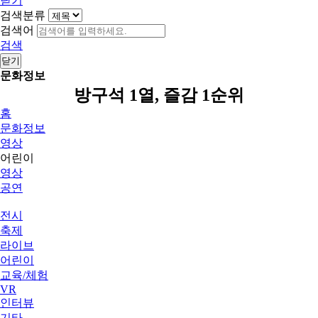
닫기
검색분류
검색어
검색
닫기
문화정보
방구석 1열, 즐감 1순위
홈
문화정보
영상
어린이
영상
공연
전시
축제
라이브
어린이
교육/체험
VR
인터뷰
기타