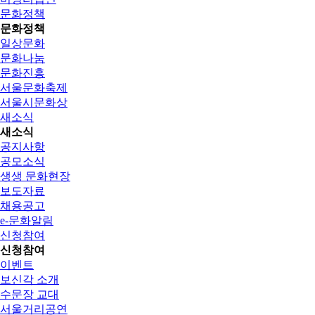
문화정책
문화정책
일상문화
문화나눔
문화진흥
서울문화축제
서울시문화상
새소식
새소식
공지사항
공모소식
생생 문화현장
보도자료
채용공고
e-문화알림
신청참여
신청참여
이벤트
보신각 소개
수문장 교대
서울거리공연