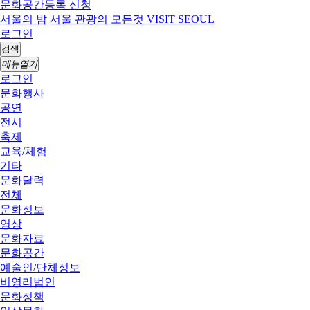
문화공간등록 신청
서울의 밤
서울 관광의 모든것 VISIT SEOUL
로그인
검색
메뉴열기
로그인
문화행사
공연
전시
축제
교육/체험
기타
문화달력
전체
문화정보
영상
문화자료
문화공간
예술인/단체정보
비영리법인
문화정책