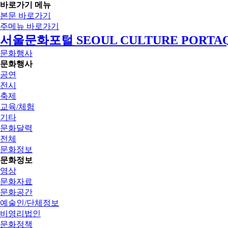
바로가기 메뉴
본문 바로가기
주메뉴 바로가기
서울문화포털 SEOUL CULTURE PORTA
문화행사
문화행사
공연
전시
축제
교육/체험
기타
문화달력
전체
문화정보
문화정보
영상
문화자료
문화공간
예술인/단체정보
비영리법인
문화정책