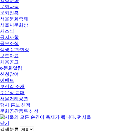
일상문화
문화나눔
문화진흥
서울문화축제
서울시문화상
새소식
공지사항
공모소식
생생 문화현장
보도자료
채용공고
e-문화알림
신청참여
이벤트
보신각 소개
수문장 교대
서울거리공연
행사 홍보 신청
문화공간등록 신청
닫기
검색분류