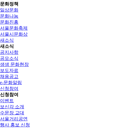
문화정책
일상문화
문화나눔
문화진흥
서울문화축제
서울시문화상
새소식
새소식
공지사항
공모소식
생생 문화현장
보도자료
채용공고
e-문화알림
신청참여
신청참여
이벤트
보신각 소개
수문장 교대
서울거리공연
행사 홍보 신청