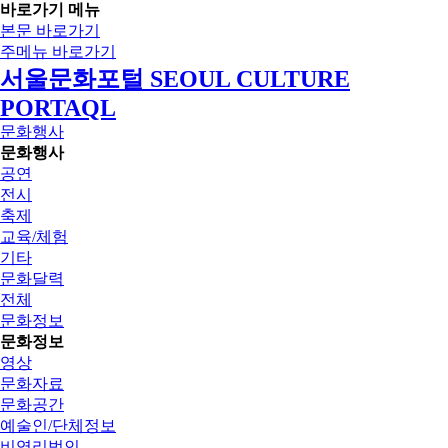
바로가기 메뉴
본문 바로가기
주메뉴 바로가기
서울문화포털 SEOUL CULTURE
PORTAQL
문화행사
문화행사
공연
전시
축제
교육/체험
기타
문화달력
전체
문화정보
문화정보
영상
문화자료
문화공간
예술인/단체정보
비영리법인