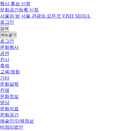
행사 홍보 신청
문화공간등록 신청
서울의 밤
서울 관광의 모든것 VISIT SEOUL
로그인
검색
메뉴열기
로그인
문화행사
공연
전시
축제
교육/체험
기타
문화달력
전체
문화정보
영상
문화자료
문화공간
예술인/단체정보
비영리법인