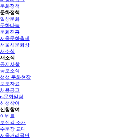
문화정책
문화정책
일상문화
문화나눔
문화진흥
서울문화축제
서울시문화상
새소식
새소식
공지사항
공모소식
생생 문화현장
보도자료
채용공고
e-문화알림
신청참여
신청참여
이벤트
보신각 소개
수문장 교대
서울거리공연