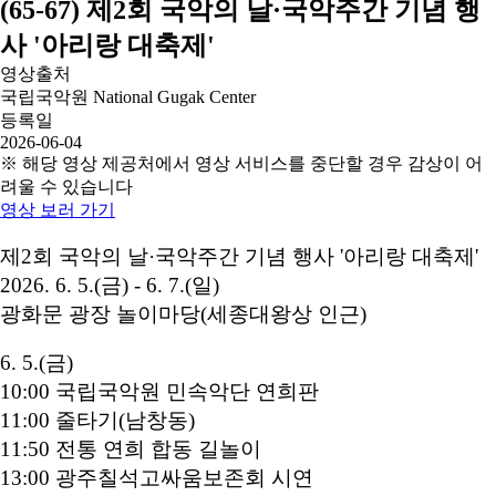
(65-67) 제2회 국악의 날·국악주간 기념 행
사 '아리랑 대축제'
영상출처
국립국악원 National Gugak Center
등록일
2026-06-04
※ 해당 영상 제공처에서 영상 서비스를 중단할 경우 감상이 어
려울 수 있습니다
영상 보러 가기
제2회 국악의 날·국악주간 기념 행사 '아리랑 대축제'
2026. 6. 5.(금) - 6. 7.(일)
광화문 광장 놀이마당(세종대왕상 인근)
6. 5.(금)
10:00 국립국악원 민속악단 연희판
11:00 줄타기(남창동)
11:50 전통 연희 합동 길놀이
13:00 광주칠석고싸움보존회 시연