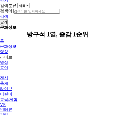
닫기
검색분류
검색어
검색
닫기
문화정보
방구석 1열, 즐감 1순위
홈
문화정보
영상
라이브
영상
공연
전시
축제
라이브
어린이
교육/체험
VR
인터뷰
기타