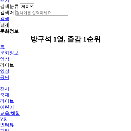
닫기
검색분류
검색어
검색
닫기
문화정보
방구석 1열, 즐감 1순위
홈
문화정보
영상
라이브
영상
공연
전시
축제
라이브
어린이
교육/체험
VR
인터뷰
기타