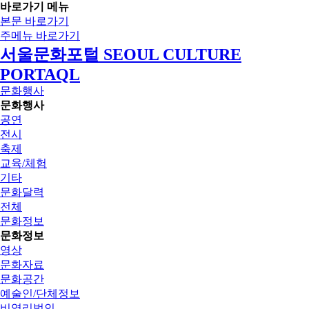
바로가기 메뉴
본문 바로가기
주메뉴 바로가기
서울문화포털 SEOUL CULTURE
PORTAQL
문화행사
문화행사
공연
전시
축제
교육/체험
기타
문화달력
전체
문화정보
문화정보
영상
문화자료
문화공간
예술인/단체정보
비영리법인