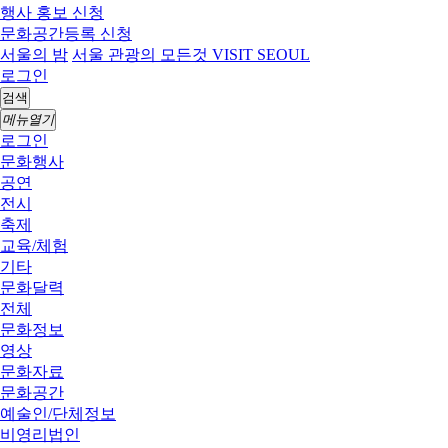
행사 홍보 신청
문화공간등록 신청
서울의 밤
서울 관광의 모든것 VISIT SEOUL
로그인
검색
메뉴열기
로그인
문화행사
공연
전시
축제
교육/체험
기타
문화달력
전체
문화정보
영상
문화자료
문화공간
예술인/단체정보
비영리법인