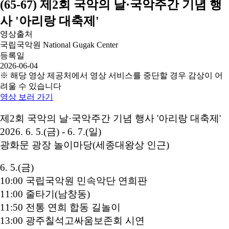
(65-67) 제2회 국악의 날·국악주간 기념 행
사 '아리랑 대축제'
영상출처
국립국악원 National Gugak Center
등록일
2026-06-04
※ 해당 영상 제공처에서 영상 서비스를 중단할 경우 감상이 어
려울 수 있습니다
영상 보러 가기
제2회 국악의 날·국악주간 기념 행사 '아리랑 대축제'
2026. 6. 5.(금) - 6. 7.(일)
광화문 광장 놀이마당(세종대왕상 인근)
6. 5.(금)
10:00 국립국악원 민속악단 연희판
11:00 줄타기(남창동)
11:50 전통 연희 합동 길놀이
13:00 광주칠석고싸움보존회 시연