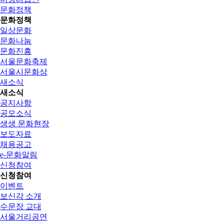
문화정책
문화정책
일상문화
문화나눔
문화진흥
서울문화축제
서울시문화상
새소식
새소식
공지사항
공모소식
생생 문화현장
보도자료
채용공고
e-문화알림
신청참여
신청참여
이벤트
보신각 소개
수문장 교대
서울거리공연