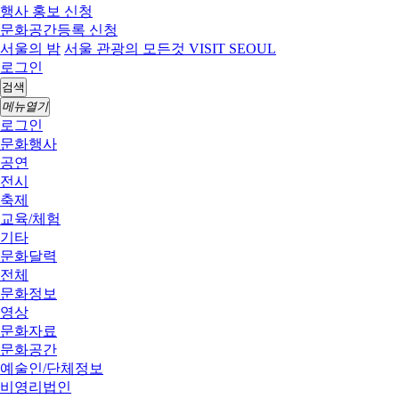
행사 홍보 신청
문화공간등록 신청
서울의 밤
서울 관광의 모든것 VISIT SEOUL
로그인
검색
메뉴열기
로그인
문화행사
공연
전시
축제
교육/체험
기타
문화달력
전체
문화정보
영상
문화자료
문화공간
예술인/단체정보
비영리법인