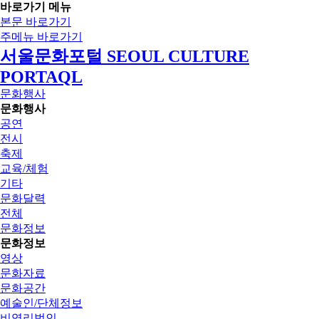
바로가기 메뉴
본문 바로가기
주메뉴 바로가기
서울문화포털 SEOUL CULTURE
PORTAQL
문화행사
문화행사
공연
전시
축제
교육/체험
기타
문화달력
전체
문화정보
문화정보
영상
문화자료
문화공간
예술인/단체정보
비영리법인