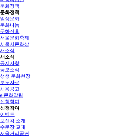
문화정책
문화정책
일상문화
문화나눔
문화진흥
서울문화축제
서울시문화상
새소식
새소식
공지사항
공모소식
생생 문화현장
보도자료
채용공고
e-문화알림
신청참여
신청참여
이벤트
보신각 소개
수문장 교대
서울거리공연