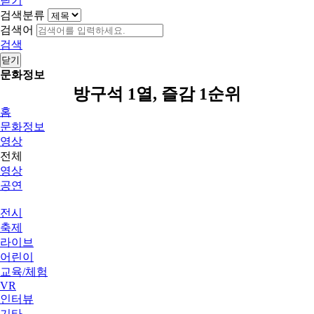
닫기
검색분류
검색어
검색
닫기
문화정보
방구석 1열, 즐감 1순위
홈
문화정보
영상
전체
영상
공연
전시
축제
라이브
어린이
교육/체험
VR
인터뷰
기타