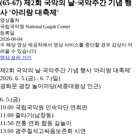
(65-67) 제2회 국악의 날·국악주간 기념 행
사 '아리랑 대축제'
영상출처
국립국악원 National Gugak Center
등록일
2026-06-04
※ 해당 영상 제공처에서 영상 서비스를 중단할 경우 감상이 어
려울 수 있습니다
영상 보러 가기
제2회 국악의 날·국악주간 기념 행사 '아리랑 대축제'
2026. 6. 5.(금) - 6. 7.(일)
광화문 광장 놀이마당(세종대왕상 인근)
6. 5.(금)
10:00 국립국악원 민속악단 연희판
11:00 줄타기(남창동)
11:50 전통 연희 합동 길놀이
13:00 광주칠석고싸움보존회 시연