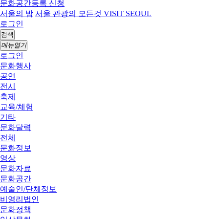
문화공간등록 신청
서울의 밤
서울 관광의 모든것 VISIT SEOUL
로그인
검색
메뉴열기
로그인
문화행사
공연
전시
축제
교육/체험
기타
문화달력
전체
문화정보
영상
문화자료
문화공간
예술인/단체정보
비영리법인
문화정책