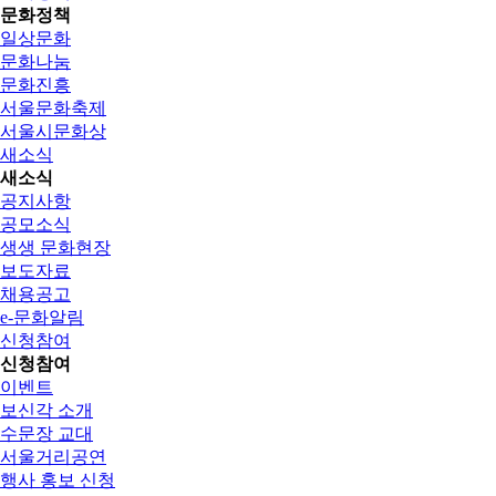
문화정책
일상문화
문화나눔
문화진흥
서울문화축제
서울시문화상
새소식
새소식
공지사항
공모소식
생생 문화현장
보도자료
채용공고
e-문화알림
신청참여
신청참여
이벤트
보신각 소개
수문장 교대
서울거리공연
행사 홍보 신청