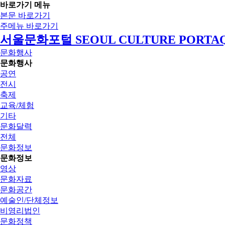
바로가기 메뉴
본문 바로가기
주메뉴 바로가기
서울문화포털 SEOUL CULTURE PORTA
문화행사
문화행사
공연
전시
축제
교육/체험
기타
문화달력
전체
문화정보
문화정보
영상
문화자료
문화공간
예술인/단체정보
비영리법인
문화정책