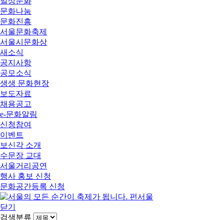
일상문화
문화나눔
문화진흥
서울문화축제
서울시문화상
새소식
공지사항
공모소식
생생 문화현장
보도자료
채용공고
e-문화알림
신청참여
이벤트
보신각 소개
수문장 교대
서울거리공연
행사 홍보 신청
문화공간등록 신청
닫기
검색분류