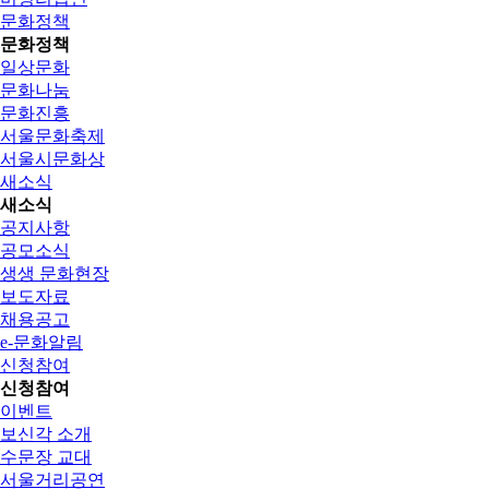
문화정책
문화정책
일상문화
문화나눔
문화진흥
서울문화축제
서울시문화상
새소식
새소식
공지사항
공모소식
생생 문화현장
보도자료
채용공고
e-문화알림
신청참여
신청참여
이벤트
보신각 소개
수문장 교대
서울거리공연