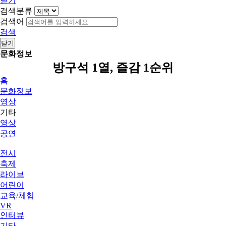
닫기
검색분류
검색어
검색
닫기
문화정보
방구석 1열, 즐감 1순위
홈
문화정보
영상
기타
영상
공연
전시
축제
라이브
어린이
교육/체험
VR
인터뷰
기타