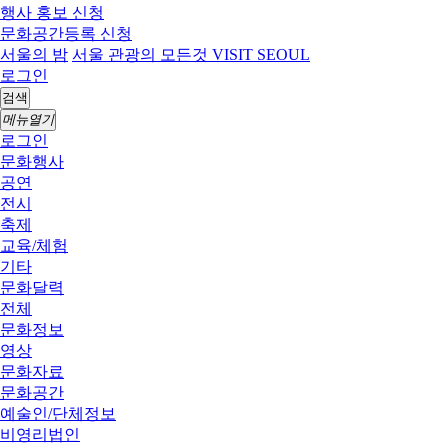
행사 홍보 신청
문화공간등록 신청
서울의 밤
서울 관광의 모든것 VISIT SEOUL
로그인
검색
메뉴열기
로그인
문화행사
공연
전시
축제
교육/체험
기타
문화달력
전체
문화정보
영상
문화자료
문화공간
예술인/단체정보
비영리법인