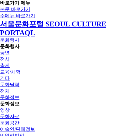
바로가기 메뉴
본문 바로가기
주메뉴 바로가기
서울문화포털 SEOUL CULTURE
PORTAQL
문화행사
문화행사
공연
전시
축제
교육/체험
기타
문화달력
전체
문화정보
문화정보
영상
문화자료
문화공간
예술인/단체정보
비영리법인