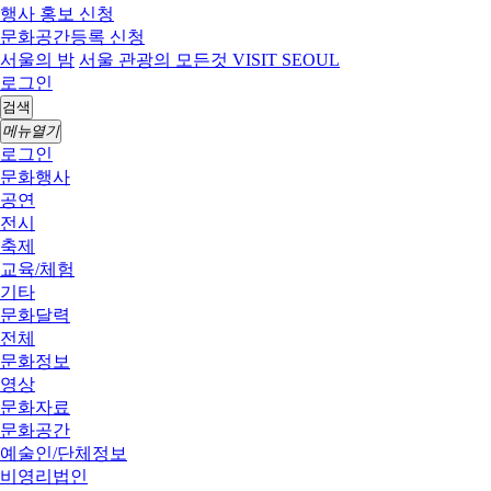
행사 홍보 신청
문화공간등록 신청
서울의 밤
서울 관광의 모든것 VISIT SEOUL
로그인
검색
메뉴열기
로그인
문화행사
공연
전시
축제
교육/체험
기타
문화달력
전체
문화정보
영상
문화자료
문화공간
예술인/단체정보
비영리법인