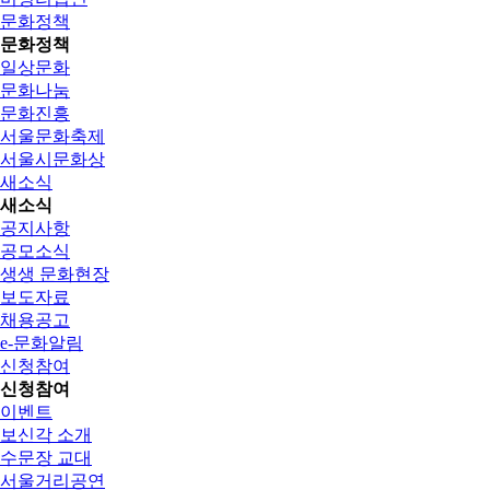
문화정책
문화정책
일상문화
문화나눔
문화진흥
서울문화축제
서울시문화상
새소식
새소식
공지사항
공모소식
생생 문화현장
보도자료
채용공고
e-문화알림
신청참여
신청참여
이벤트
보신각 소개
수문장 교대
서울거리공연