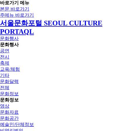
바로가기 메뉴
본문 바로가기
주메뉴 바로가기
서울문화포털 SEOUL CULTURE
PORTAQL
문화행사
문화행사
공연
전시
축제
교육/체험
기타
문화달력
전체
문화정보
문화정보
영상
문화자료
문화공간
예술인/단체정보
비영리법인