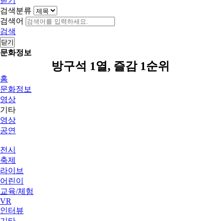
닫기
검색분류
검색어
검색
닫기
문화정보
방구석 1열, 즐감 1순위
홈
문화정보
영상
기타
영상
공연
전시
축제
라이브
어린이
교육/체험
VR
인터뷰
기타