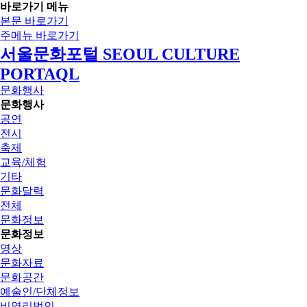
바로가기 메뉴
본문 바로가기
주메뉴 바로가기
서울문화포털 SEOUL CULTURE
PORTAQL
문화행사
문화행사
공연
전시
축제
교육/체험
기타
문화달력
전체
문화정보
문화정보
영상
문화자료
문화공간
예술인/단체정보
비영리법인