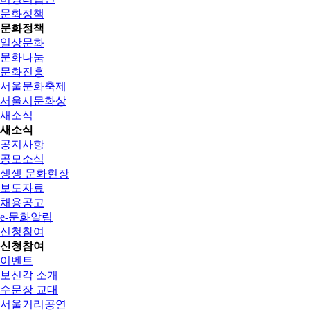
문화정책
문화정책
일상문화
문화나눔
문화진흥
서울문화축제
서울시문화상
새소식
새소식
공지사항
공모소식
생생 문화현장
보도자료
채용공고
e-문화알림
신청참여
신청참여
이벤트
보신각 소개
수문장 교대
서울거리공연