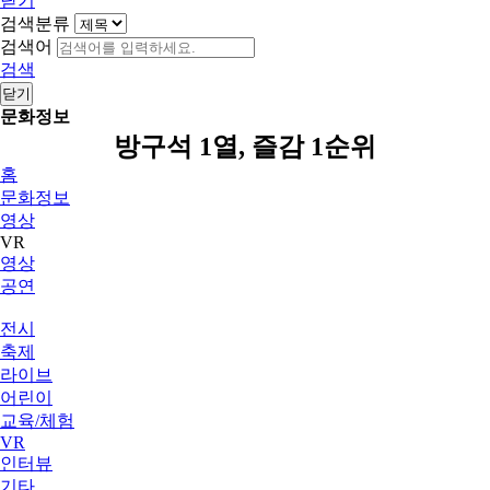
닫기
검색분류
검색어
검색
닫기
문화정보
방구석 1열, 즐감 1순위
홈
문화정보
영상
VR
영상
공연
전시
축제
라이브
어린이
교육/체험
VR
인터뷰
기타