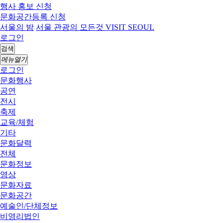
행사 홍보 신청
문화공간등록 신청
서울의 밤
서울 관광의 모든것 VISIT SEOUL
로그인
검색
메뉴열기
로그인
문화행사
공연
전시
축제
교육/체험
기타
문화달력
전체
문화정보
영상
문화자료
문화공간
예술인/단체정보
비영리법인