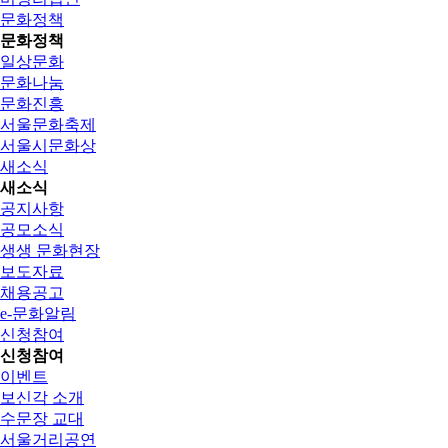
문화정책
문화정책
일상문화
문화나눔
문화진흥
서울문화축제
서울시문화상
새소식
새소식
공지사항
공모소식
생생 문화현장
보도자료
채용공고
e-문화알림
신청참여
신청참여
이벤트
보신각 소개
수문장 교대
서울거리공연