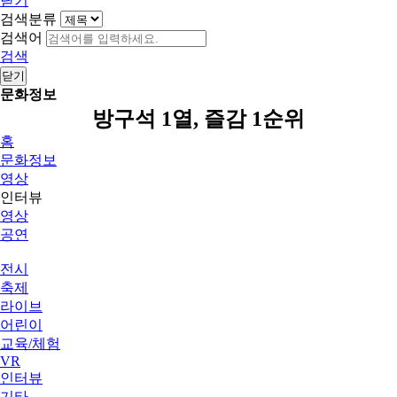
닫기
검색분류
검색어
검색
닫기
문화정보
방구석 1열, 즐감 1순위
홈
문화정보
영상
인터뷰
영상
공연
전시
축제
라이브
어린이
교육/체험
VR
인터뷰
기타