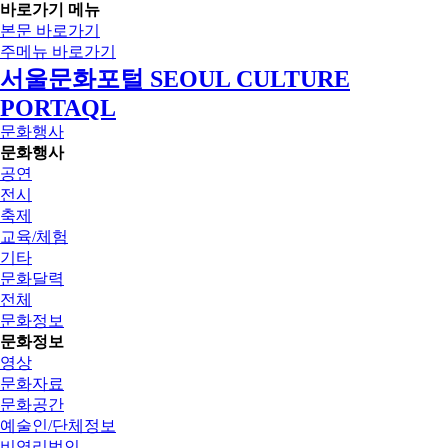
바로가기 메뉴
본문 바로가기
주메뉴 바로가기
서울문화포털 SEOUL CULTURE
PORTAQL
문화행사
문화행사
공연
전시
축제
교육/체험
기타
문화달력
전체
문화정보
문화정보
영상
문화자료
문화공간
예술인/단체정보
비영리법인