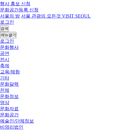
행사 홍보 신청
문화공간등록 신청
서울의 밤
서울 관광의 모든것 VISIT SEOUL
로그인
검색
메뉴열기
로그인
문화행사
공연
전시
축제
교육/체험
기타
문화달력
전체
문화정보
영상
문화자료
문화공간
예술인/단체정보
비영리법인