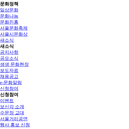
문화정책
일상문화
문화나눔
문화진흥
서울문화축제
서울시문화상
새소식
새소식
공지사항
공모소식
생생 문화현장
보도자료
채용공고
e-문화알림
신청참여
신청참여
이벤트
보신각 소개
수문장 교대
서울거리공연
행사 홍보 신청