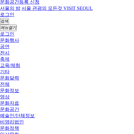
문화공간등록 신청
서울의 밤
서울 관광의 모든것 VISIT SEOUL
로그인
검색
메뉴열기
로그인
문화행사
공연
전시
축제
교육/체험
기타
문화달력
전체
문화정보
영상
문화자료
문화공간
예술인/단체정보
비영리법인
문화정책