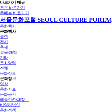
바로가기 메뉴
본문 바로가기
주메뉴 바로가기
서울문화포털 SEOUL CULTURE PORTA
문화행사
문화행사
공연
전시
축제
교육/체험
기타
문화달력
전체
문화정보
문화정보
영상
문화자료
문화공간
예술인/단체정보
비영리법인
문화정책