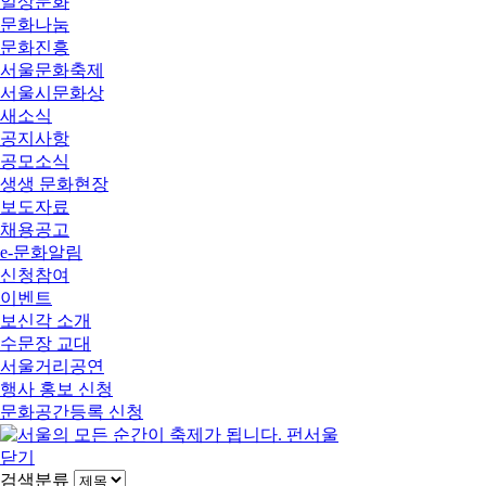
일상문화
문화나눔
문화진흥
서울문화축제
서울시문화상
새소식
공지사항
공모소식
생생 문화현장
보도자료
채용공고
e-문화알림
신청참여
이벤트
보신각 소개
수문장 교대
서울거리공연
행사 홍보 신청
문화공간등록 신청
닫기
검색분류