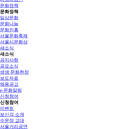
문화정책
문화정책
일상문화
문화나눔
문화진흥
서울문화축제
서울시문화상
새소식
새소식
공지사항
공모소식
생생 문화현장
보도자료
채용공고
e-문화알림
신청참여
신청참여
이벤트
보신각 소개
수문장 교대
서울거리공연