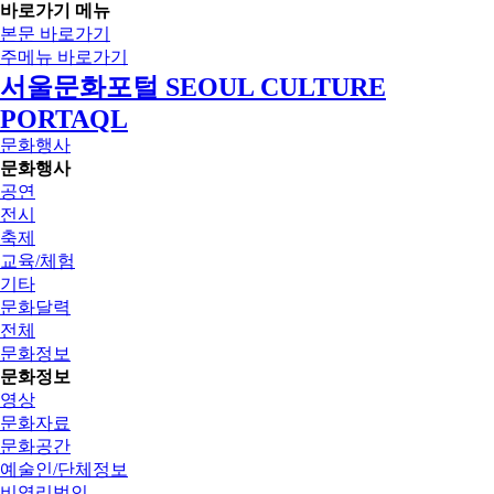
바로가기 메뉴
본문 바로가기
주메뉴 바로가기
서울문화포털 SEOUL CULTURE
PORTAQL
문화행사
문화행사
공연
전시
축제
교육/체험
기타
문화달력
전체
문화정보
문화정보
영상
문화자료
문화공간
예술인/단체정보
비영리법인