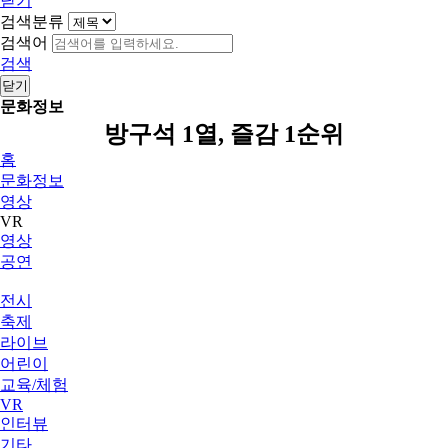
닫기
검색분류
검색어
검색
닫기
문화정보
방구석 1열, 즐감 1순위
홈
문화정보
영상
VR
영상
공연
전시
축제
라이브
어린이
교육/체험
VR
인터뷰
기타