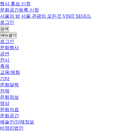
행사 홍보 신청
문화공간등록 신청
서울의 밤
서울 관광의 모든것 VISIT SEOUL
로그인
검색
메뉴열기
로그인
문화행사
공연
전시
축제
교육/체험
기타
문화달력
전체
문화정보
영상
문화자료
문화공간
예술인/단체정보
비영리법인