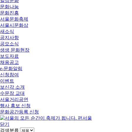
일상문화
문화나눔
문화진흥
서울문화축제
서울시문화상
새소식
공지사항
공모소식
생생 문화현장
보도자료
채용공고
e-문화알림
신청참여
이벤트
보신각 소개
수문장 교대
서울거리공연
행사 홍보 신청
문화공간등록 신청
닫기
검색분류