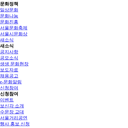
문화정책
일상문화
문화나눔
문화진흥
서울문화축제
서울시문화상
새소식
새소식
공지사항
공모소식
생생 문화현장
보도자료
채용공고
e-문화알림
신청참여
신청참여
이벤트
보신각 소개
수문장 교대
서울거리공연
행사 홍보 신청