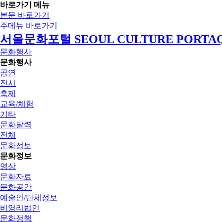
바로가기 메뉴
본문 바로가기
주메뉴 바로가기
서울문화포털 SEOUL CULTURE PORTA
문화행사
문화행사
공연
전시
축제
교육/체험
기타
문화달력
전체
문화정보
문화정보
영상
문화자료
문화공간
예술인/단체정보
비영리법인
문화정책