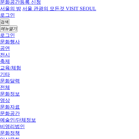
문화공간등록 신청
서울의 밤
서울 관광의 모든것 VISIT SEOUL
로그인
검색
메뉴열기
로그인
문화행사
공연
전시
축제
교육/체험
기타
문화달력
전체
문화정보
영상
문화자료
문화공간
예술인/단체정보
비영리법인
문화정책