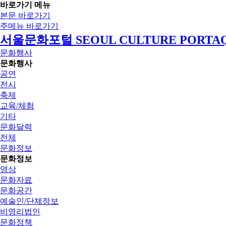
바로가기 메뉴
본문 바로가기
주메뉴 바로가기
서울문화포털 SEOUL CULTURE PORTA
문화행사
문화행사
공연
전시
축제
교육/체험
기타
문화달력
전체
문화정보
문화정보
영상
문화자료
문화공간
예술인/단체정보
비영리법인
문화정책