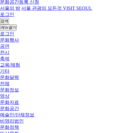
문화공간등록 신청
서울의 밤
서울 관광의 모든것 VISIT SEOUL
로그인
검색
메뉴열기
로그인
문화행사
공연
전시
축제
교육/체험
기타
문화달력
전체
문화정보
영상
문화자료
문화공간
예술인/단체정보
비영리법인
문화정책