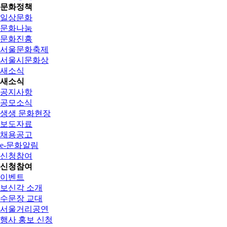
문화정책
일상문화
문화나눔
문화진흥
서울문화축제
서울시문화상
새소식
새소식
공지사항
공모소식
생생 문화현장
보도자료
채용공고
e-문화알림
신청참여
신청참여
이벤트
보신각 소개
수문장 교대
서울거리공연
행사 홍보 신청