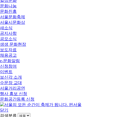
일상문화
문화나눔
문화진흥
서울문화축제
서울시문화상
새소식
공지사항
공모소식
생생 문화현장
보도자료
채용공고
e-문화알림
신청참여
이벤트
보신각 소개
수문장 교대
서울거리공연
행사 홍보 신청
문화공간등록 신청
닫기
검색분류