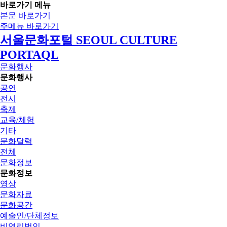
바로가기 메뉴
본문 바로가기
주메뉴 바로가기
서울문화포털 SEOUL CULTURE
PORTAQL
문화행사
문화행사
공연
전시
축제
교육/체험
기타
문화달력
전체
문화정보
문화정보
영상
문화자료
문화공간
예술인/단체정보
비영리법인