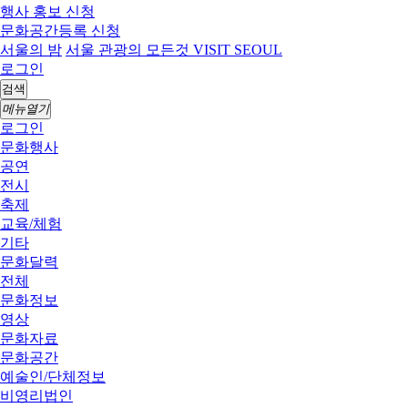
행사 홍보 신청
문화공간등록 신청
서울의 밤
서울 관광의 모든것 VISIT SEOUL
로그인
검색
메뉴열기
로그인
문화행사
공연
전시
축제
교육/체험
기타
문화달력
전체
문화정보
영상
문화자료
문화공간
예술인/단체정보
비영리법인