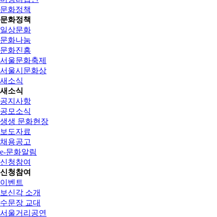
문화정책
문화정책
일상문화
문화나눔
문화진흥
서울문화축제
서울시문화상
새소식
새소식
공지사항
공모소식
생생 문화현장
보도자료
채용공고
e-문화알림
신청참여
신청참여
이벤트
보신각 소개
수문장 교대
서울거리공연