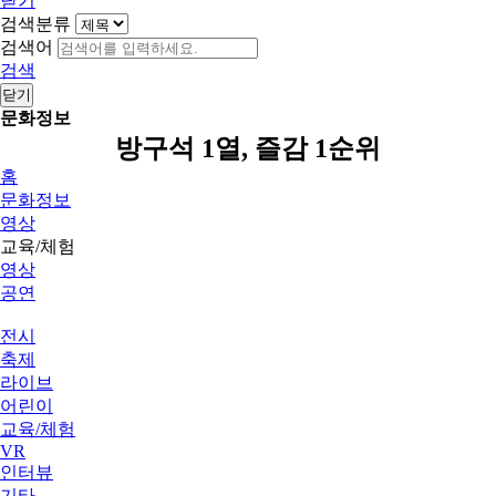
닫기
검색분류
검색어
검색
닫기
문화정보
방구석 1열, 즐감 1순위
홈
문화정보
영상
교육/체험
영상
공연
전시
축제
라이브
어린이
교육/체험
VR
인터뷰
기타