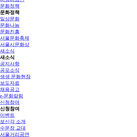
문화정책
문화정책
일상문화
문화나눔
문화진흥
서울문화축제
서울시문화상
새소식
새소식
공지사항
공모소식
생생 문화현장
보도자료
채용공고
e-문화알림
신청참여
신청참여
이벤트
보신각 소개
수문장 교대
서울거리공연