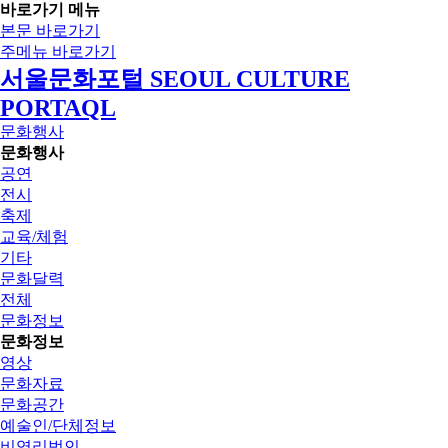
바로가기 메뉴
본문 바로가기
주메뉴 바로가기
서울문화포털 SEOUL CULTURE
PORTAQL
문화행사
문화행사
공연
전시
축제
교육/체험
기타
문화달력
전체
문화정보
문화정보
영상
문화자료
문화공간
예술인/단체정보
비영리법인