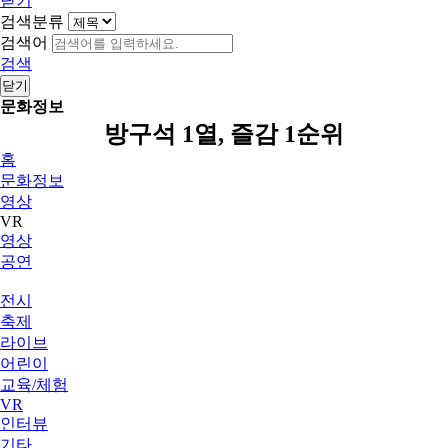
닫기
검색분류
검색어
검색
닫기
문화정보
방구석 1열, 즐감 1순위
홈
문화정보
영상
VR
영상
공연
전시
축제
라이브
어린이
교육/체험
VR
인터뷰
기타