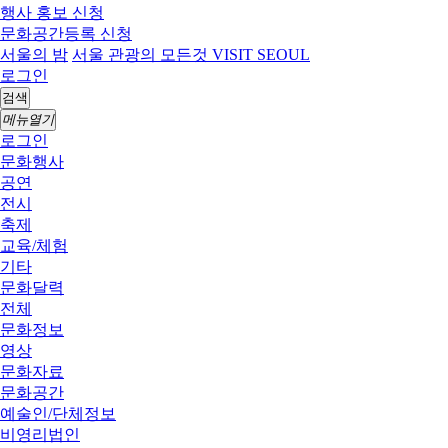
행사 홍보 신청
문화공간등록 신청
서울의 밤
서울 관광의 모든것 VISIT SEOUL
로그인
검색
메뉴열기
로그인
문화행사
공연
전시
축제
교육/체험
기타
문화달력
전체
문화정보
영상
문화자료
문화공간
예술인/단체정보
비영리법인