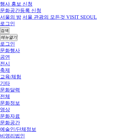
행사 홍보 신청
문화공간등록 신청
서울의 밤
서울 관광의 모든것 VISIT SEOUL
로그인
검색
메뉴열기
로그인
문화행사
공연
전시
축제
교육/체험
기타
문화달력
전체
문화정보
영상
문화자료
문화공간
예술인/단체정보
비영리법인