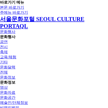
바로가기 메뉴
본문 바로가기
주메뉴 바로가기
서울문화포털 SEOUL CULTURE
PORTAQL
문화행사
문화행사
공연
전시
축제
교육/체험
기타
문화달력
전체
문화정보
문화정보
영상
문화자료
문화공간
예술인/단체정보
비영리법인