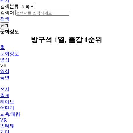
닫기
검색분류
검색어
검색
닫기
문화정보
방구석 1열, 즐감 1순위
홈
문화정보
영상
VR
영상
공연
전시
축제
라이브
어린이
교육/체험
VR
인터뷰
기타