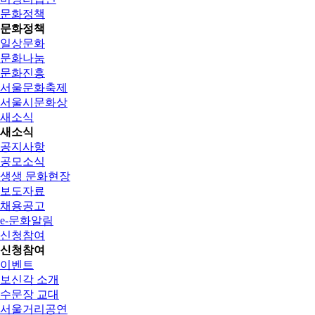
문화정책
문화정책
일상문화
문화나눔
문화진흥
서울문화축제
서울시문화상
새소식
새소식
공지사항
공모소식
생생 문화현장
보도자료
채용공고
e-문화알림
신청참여
신청참여
이벤트
보신각 소개
수문장 교대
서울거리공연