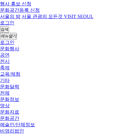
행사 홍보 신청
문화공간등록 신청
서울의 밤
서울 관광의 모든것 VISIT SEOUL
로그인
검색
메뉴열기
로그인
문화행사
공연
전시
축제
교육/체험
기타
문화달력
전체
문화정보
영상
문화자료
문화공간
예술인/단체정보
비영리법인