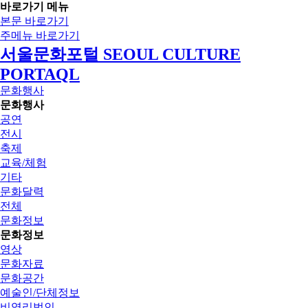
바로가기 메뉴
본문 바로가기
주메뉴 바로가기
서울문화포털 SEOUL CULTURE
PORTAQL
문화행사
문화행사
공연
전시
축제
교육/체험
기타
문화달력
전체
문화정보
문화정보
영상
문화자료
문화공간
예술인/단체정보
비영리법인