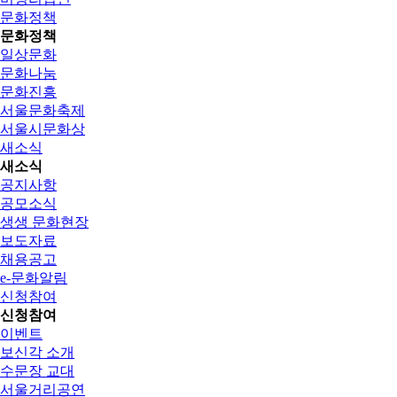
문화정책
문화정책
일상문화
문화나눔
문화진흥
서울문화축제
서울시문화상
새소식
새소식
공지사항
공모소식
생생 문화현장
보도자료
채용공고
e-문화알림
신청참여
신청참여
이벤트
보신각 소개
수문장 교대
서울거리공연