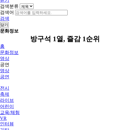
닫기
검색분류
검색어
검색
닫기
문화정보
방구석 1열, 즐감 1순위
홈
문화정보
영상
공연
영상
공연
전시
축제
라이브
어린이
교육/체험
VR
인터뷰
기타