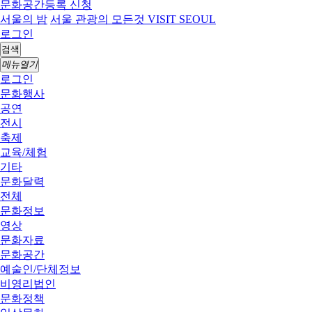
문화공간등록 신청
서울의 밤
서울 관광의 모든것 VISIT SEOUL
로그인
검색
메뉴열기
로그인
문화행사
공연
전시
축제
교육/체험
기타
문화달력
전체
문화정보
영상
문화자료
문화공간
예술인/단체정보
비영리법인
문화정책