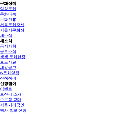
문화정책
일상문화
문화나눔
문화진흥
서울문화축제
서울시문화상
새소식
새소식
공지사항
공모소식
생생 문화현장
보도자료
채용공고
e-문화알림
신청참여
신청참여
이벤트
보신각 소개
수문장 교대
서울거리공연
행사 홍보 신청