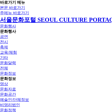
바로가기 메뉴
본문 바로가기
주메뉴 바로가기
서울문화포털 SEOUL CULTURE PORTA
문화행사
문화행사
공연
전시
축제
교육/체험
기타
문화달력
전체
문화정보
문화정보
영상
문화자료
문화공간
예술인/단체정보
비영리법인
문화정책