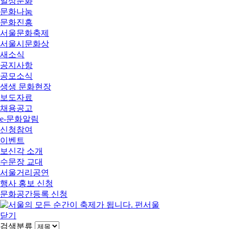
일상문화
문화나눔
문화진흥
서울문화축제
서울시문화상
새소식
공지사항
공모소식
생생 문화현장
보도자료
채용공고
e-문화알림
신청참여
이벤트
보신각 소개
수문장 교대
서울거리공연
행사 홍보 신청
문화공간등록 신청
닫기
검색분류