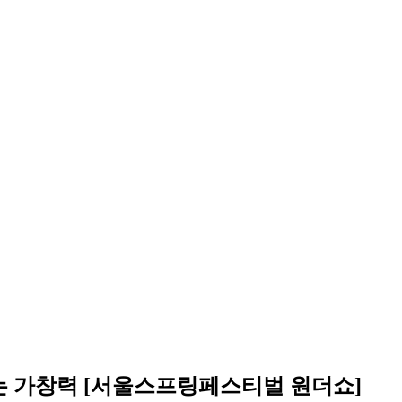
름돋는 가창력 [서울스프링페스티벌 원더쇼]