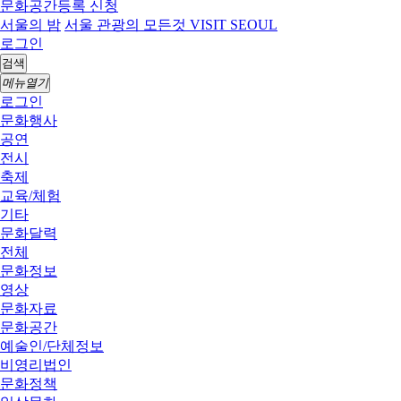
문화공간등록 신청
서울의 밤
서울 관광의 모든것 VISIT SEOUL
로그인
검색
메뉴열기
로그인
문화행사
공연
전시
축제
교육/체험
기타
문화달력
전체
문화정보
영상
문화자료
문화공간
예술인/단체정보
비영리법인
문화정책