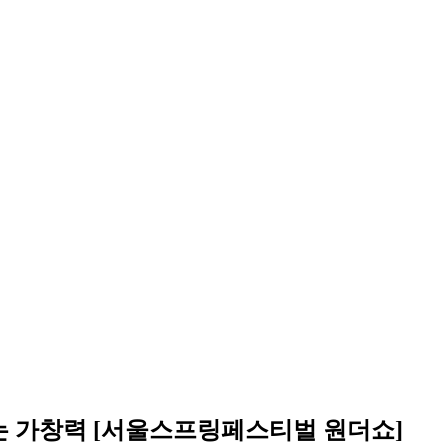
름돋는 가창력 [서울스프링페스티벌 원더쇼]