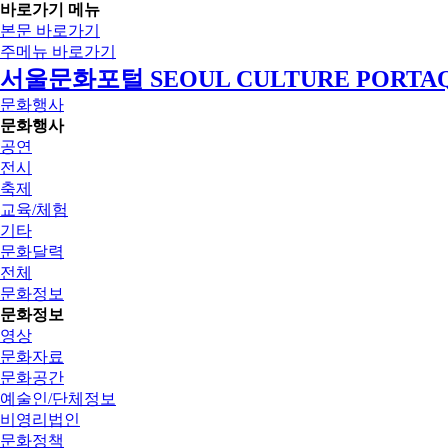
바로가기 메뉴
본문 바로가기
주메뉴 바로가기
서울문화포털 SEOUL CULTURE PORTA
문화행사
문화행사
공연
전시
축제
교육/체험
기타
문화달력
전체
문화정보
문화정보
영상
문화자료
문화공간
예술인/단체정보
비영리법인
문화정책