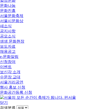
일상문화
문화나눔
문화진흥
서울문화축제
서울시문화상
새소식
공지사항
공모소식
생생 문화현장
보도자료
채용공고
e-문화알림
신청참여
이벤트
보신각 소개
수문장 교대
서울거리공연
행사 홍보 신청
문화공간등록 신청
닫기
검색분류