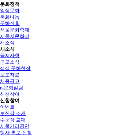
문화정책
일상문화
문화나눔
문화진흥
서울문화축제
서울시문화상
새소식
새소식
공지사항
공모소식
생생 문화현장
보도자료
채용공고
e-문화알림
신청참여
신청참여
이벤트
보신각 소개
수문장 교대
서울거리공연
행사 홍보 신청