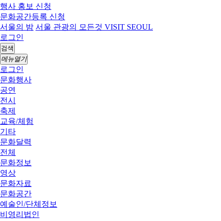
행사 홍보 신청
문화공간등록 신청
서울의 밤
서울 관광의 모든것 VISIT SEOUL
로그인
검색
메뉴열기
로그인
문화행사
공연
전시
축제
교육/체험
기타
문화달력
전체
문화정보
영상
문화자료
문화공간
예술인/단체정보
비영리법인