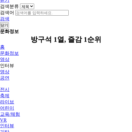
닫기
검색분류
검색어
검색
닫기
문화정보
방구석 1열, 즐감 1순위
홈
문화정보
영상
인터뷰
영상
공연
전시
축제
라이브
어린이
교육/체험
VR
인터뷰
기타