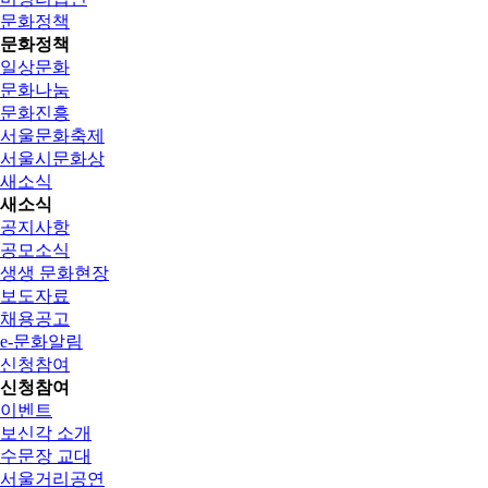
문화정책
문화정책
일상문화
문화나눔
문화진흥
서울문화축제
서울시문화상
새소식
새소식
공지사항
공모소식
생생 문화현장
보도자료
채용공고
e-문화알림
신청참여
신청참여
이벤트
보신각 소개
수문장 교대
서울거리공연