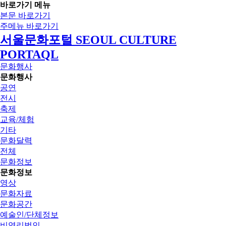
바로가기 메뉴
본문 바로가기
주메뉴 바로가기
서울문화포털 SEOUL CULTURE
PORTAQL
문화행사
문화행사
공연
전시
축제
교육/체험
기타
문화달력
전체
문화정보
문화정보
영상
문화자료
문화공간
예술인/단체정보
비영리법인