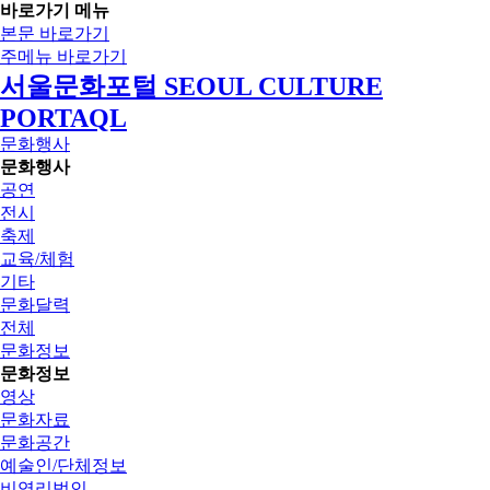
바로가기 메뉴
본문 바로가기
주메뉴 바로가기
서울문화포털 SEOUL CULTURE
PORTAQL
문화행사
문화행사
공연
전시
축제
교육/체험
기타
문화달력
전체
문화정보
문화정보
영상
문화자료
문화공간
예술인/단체정보
비영리법인