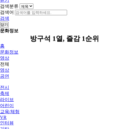
닫기
검색분류
검색어
검색
닫기
문화정보
방구석 1열, 즐감 1순위
홈
문화정보
영상
전체
영상
공연
전시
축제
라이브
어린이
교육/체험
VR
인터뷰
기타