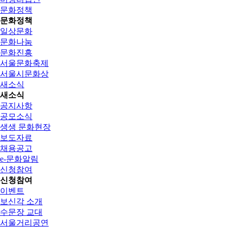
문화정책
문화정책
일상문화
문화나눔
문화진흥
서울문화축제
서울시문화상
새소식
새소식
공지사항
공모소식
생생 문화현장
보도자료
채용공고
e-문화알림
신청참여
신청참여
이벤트
보신각 소개
수문장 교대
서울거리공연