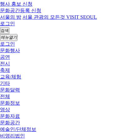
행사 홍보 신청
문화공간등록 신청
서울의 밤
서울 관광의 모든것 VISIT SEOUL
로그인
검색
메뉴열기
로그인
문화행사
공연
전시
축제
교육/체험
기타
문화달력
전체
문화정보
영상
문화자료
문화공간
예술인/단체정보
비영리법인