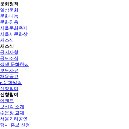
문화정책
일상문화
문화나눔
문화진흥
서울문화축제
서울시문화상
새소식
새소식
공지사항
공모소식
생생 문화현장
보도자료
채용공고
e-문화알림
신청참여
신청참여
이벤트
보신각 소개
수문장 교대
서울거리공연
행사 홍보 신청