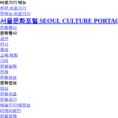
바로가기 메뉴
본문 바로가기
주메뉴 바로가기
서울문화포털 SEOUL CULTURE PORTA
문화행사
문화행사
공연
전시
축제
교육/체험
기타
문화달력
전체
문화정보
문화정보
영상
문화자료
문화공간
예술인/단체정보
비영리법인
문화정책