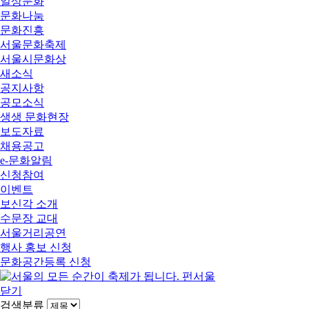
일상문화
문화나눔
문화진흥
서울문화축제
서울시문화상
새소식
공지사항
공모소식
생생 문화현장
보도자료
채용공고
e-문화알림
신청참여
이벤트
보신각 소개
수문장 교대
서울거리공연
행사 홍보 신청
문화공간등록 신청
닫기
검색분류