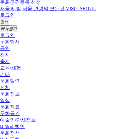
문화공간등록 신청
서울의 밤
서울 관광의 모든것 VISIT SEOUL
로그인
검색
메뉴열기
로그인
문화행사
공연
전시
축제
교육/체험
기타
문화달력
전체
문화정보
영상
문화자료
문화공간
예술인/단체정보
비영리법인
문화정책