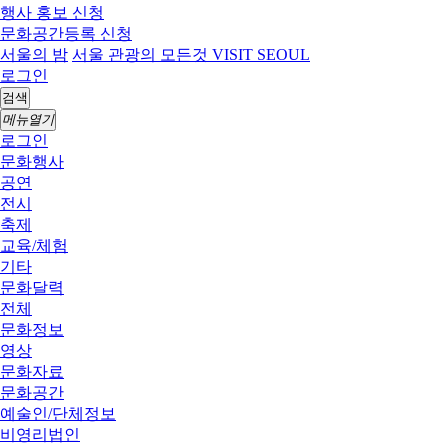
행사 홍보 신청
문화공간등록 신청
서울의 밤
서울 관광의 모든것 VISIT SEOUL
로그인
검색
메뉴열기
로그인
문화행사
공연
전시
축제
교육/체험
기타
문화달력
전체
문화정보
영상
문화자료
문화공간
예술인/단체정보
비영리법인