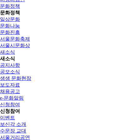
문화정책
문화정책
일상문화
문화나눔
문화진흥
서울문화축제
서울시문화상
새소식
새소식
공지사항
공모소식
생생 문화현장
보도자료
채용공고
e-문화알림
신청참여
신청참여
이벤트
보신각 소개
수문장 교대
서울거리공연