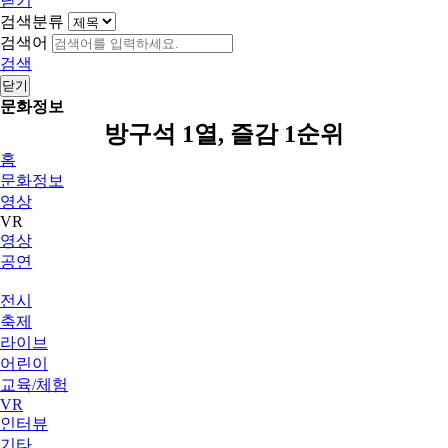
닫기
검색분류
검색어
검색
닫기
문화정보
방구석 1열, 즐감 1순위
홈
문화정보
영상
VR
영상
공연
전시
축제
라이브
어린이
교육/체험
VR
인터뷰
기타