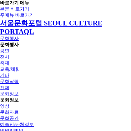
바로가기 메뉴
본문 바로가기
주메뉴 바로가기
서울문화포털 SEOUL CULTURE
PORTAQL
문화행사
문화행사
공연
전시
축제
교육/체험
기타
문화달력
전체
문화정보
문화정보
영상
문화자료
문화공간
예술인/단체정보
비영리법인