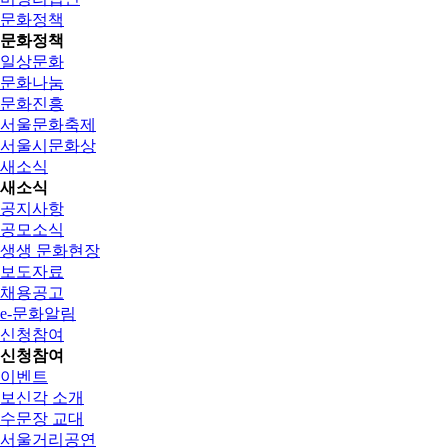
문화정책
문화정책
일상문화
문화나눔
문화진흥
서울문화축제
서울시문화상
새소식
새소식
공지사항
공모소식
생생 문화현장
보도자료
채용공고
e-문화알림
신청참여
신청참여
이벤트
보신각 소개
수문장 교대
서울거리공연