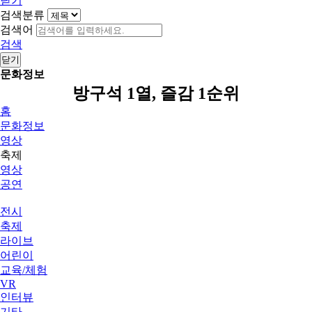
닫기
검색분류
검색어
검색
닫기
문화정보
방구석 1열, 즐감 1순위
홈
문화정보
영상
축제
영상
공연
전시
축제
라이브
어린이
교육/체험
VR
인터뷰
기타