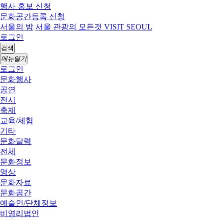
행사 홍보 신청
문화공간등록 신청
서울의 밤
서울 관광의 모든것 VISIT SEOUL
로그인
검색
메뉴열기
로그인
문화행사
공연
전시
축제
교육/체험
기타
문화달력
전체
문화정보
영상
문화자료
문화공간
예술인/단체정보
비영리법인