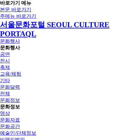
바로가기 메뉴
본문 바로가기
주메뉴 바로가기
서울문화포털 SEOUL CULTURE
PORTAQL
문화행사
문화행사
공연
전시
축제
교육/체험
기타
문화달력
전체
문화정보
문화정보
영상
문화자료
문화공간
예술인/단체정보
비영리법인