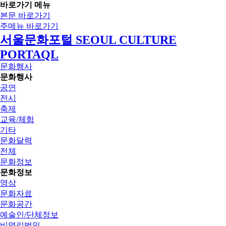
바로가기 메뉴
본문 바로가기
주메뉴 바로가기
서울문화포털 SEOUL CULTURE
PORTAQL
문화행사
문화행사
공연
전시
축제
교육/체험
기타
문화달력
전체
문화정보
문화정보
영상
문화자료
문화공간
예술인/단체정보
비영리법인