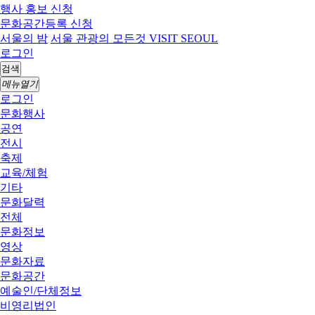
행사 홍보 신청
문화공간등록 신청
서울의 밤
서울 관광의 모든것 VISIT SEOUL
로그인
검색
메뉴열기
로그인
문화행사
공연
전시
축제
교육/체험
기타
문화달력
전체
문화정보
영상
문화자료
문화공간
예술인/단체정보
비영리법인