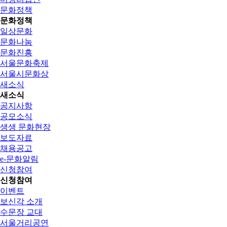
문화정책
문화정책
일상문화
문화나눔
문화진흥
서울문화축제
서울시문화상
새소식
새소식
공지사항
공모소식
생생 문화현장
보도자료
채용공고
e-문화알림
신청참여
신청참여
이벤트
보신각 소개
수문장 교대
서울거리공연