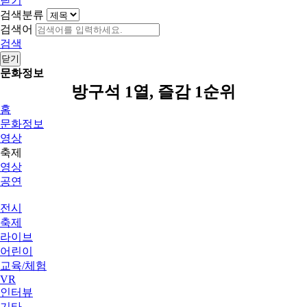
닫기
검색분류
검색어
검색
닫기
문화정보
방구석 1열, 즐감 1순위
홈
문화정보
영상
축제
영상
공연
전시
축제
라이브
어린이
교육/체험
VR
인터뷰
기타