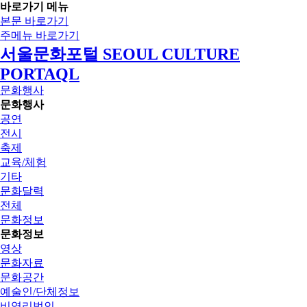
바로가기 메뉴
본문 바로가기
주메뉴 바로가기
서울문화포털 SEOUL CULTURE
PORTAQL
문화행사
문화행사
공연
전시
축제
교육/체험
기타
문화달력
전체
문화정보
문화정보
영상
문화자료
문화공간
예술인/단체정보
비영리법인