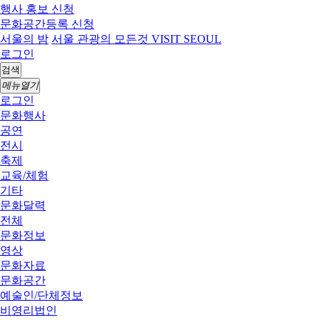
행사 홍보 신청
문화공간등록 신청
서울의 밤
서울 관광의 모든것 VISIT SEOUL
로그인
검색
메뉴열기
로그인
문화행사
공연
전시
축제
교육/체험
기타
문화달력
전체
문화정보
영상
문화자료
문화공간
예술인/단체정보
비영리법인