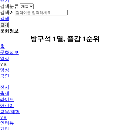
닫기
검색분류
검색어
검색
닫기
문화정보
방구석 1열, 즐감 1순위
홈
문화정보
영상
VR
영상
공연
전시
축제
라이브
어린이
교육/체험
VR
인터뷰
기타