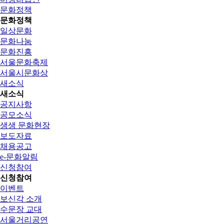
문화정책
문화정책
일상문화
문화나눔
문화진흥
서울문화축제
서울시문화상
새소식
새소식
공지사항
공모소식
생생 문화현장
보도자료
채용공고
e-문화알림
신청참여
신청참여
이벤트
보신각 소개
수문장 교대
서울거리공연