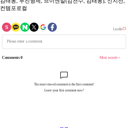
김태동, 무진형제, 브이엔알(김천수, 김태동), 신지선,
컨템포로컬