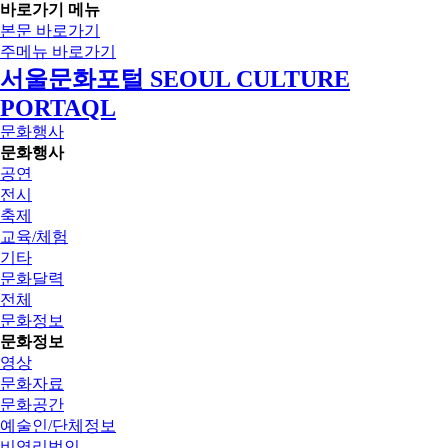
바로가기 메뉴
본문 바로가기
주메뉴 바로가기
서울문화포털 SEOUL CULTURE
PORTAQL
문화행사
문화행사
공연
전시
축제
교육/체험
기타
문화달력
전체
문화정보
문화정보
영상
문화자료
문화공간
예술인/단체정보
비영리법인