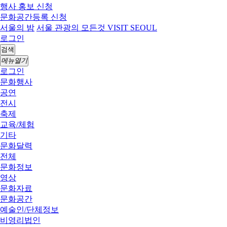
행사 홍보 신청
문화공간등록 신청
서울의 밤
서울 관광의 모든것 VISIT SEOUL
로그인
검색
메뉴열기
로그인
문화행사
공연
전시
축제
교육/체험
기타
문화달력
전체
문화정보
영상
문화자료
문화공간
예술인/단체정보
비영리법인