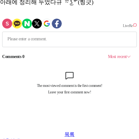
아래에 정리해 두었다규 ͡~ ͜ʖ ͡° (찡긋)
목록