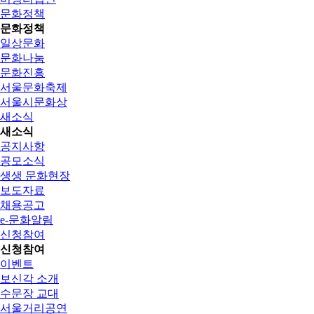
문화정책
문화정책
일상문화
문화나눔
문화진흥
서울문화축제
서울시문화상
새소식
새소식
공지사항
공모소식
생생 문화현장
보도자료
채용공고
e-문화알림
신청참여
신청참여
이벤트
보신각 소개
수문장 교대
서울거리공연