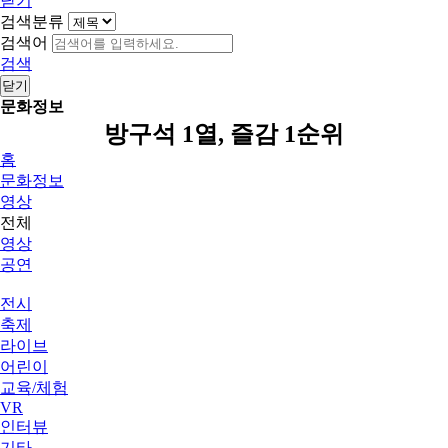
닫기
검색분류
검색어
검색
닫기
문화정보
방구석 1열, 즐감 1순위
홈
문화정보
영상
전체
영상
공연
전시
축제
라이브
어린이
교육/체험
VR
인터뷰
기타