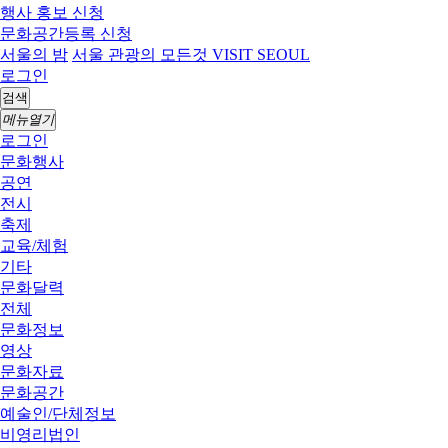
행사 홍보 신청
문화공간등록 신청
서울의 밤
서울 관광의 모든것 VISIT SEOUL
로그인
검색
메뉴열기
로그인
문화행사
공연
전시
축제
교육/체험
기타
문화달력
전체
문화정보
영상
문화자료
문화공간
예술인/단체정보
비영리법인