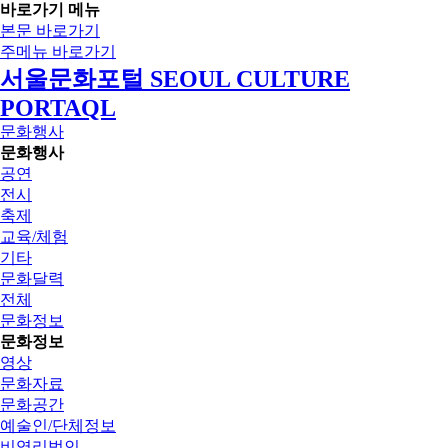
바로가기 메뉴
본문 바로가기
주메뉴 바로가기
서울문화포털 SEOUL CULTURE
PORTAQL
문화행사
문화행사
공연
전시
축제
교육/체험
기타
문화달력
전체
문화정보
문화정보
영상
문화자료
문화공간
예술인/단체정보
비영리법인