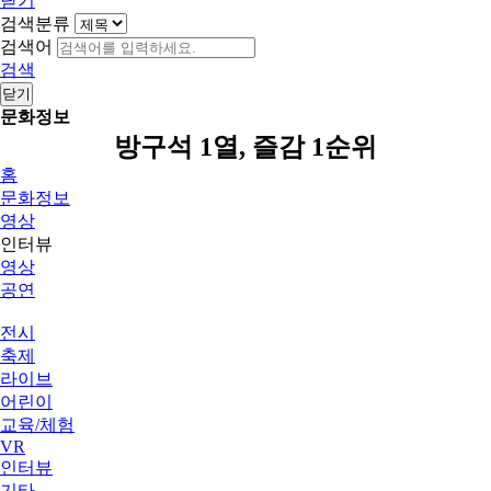
닫기
검색분류
검색어
검색
닫기
문화정보
방구석 1열, 즐감 1순위
홈
문화정보
영상
인터뷰
영상
공연
전시
축제
라이브
어린이
교육/체험
VR
인터뷰
기타