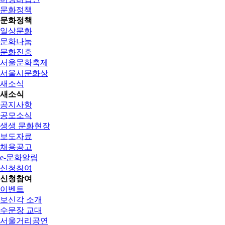
문화정책
문화정책
일상문화
문화나눔
문화진흥
서울문화축제
서울시문화상
새소식
새소식
공지사항
공모소식
생생 문화현장
보도자료
채용공고
e-문화알림
신청참여
신청참여
이벤트
보신각 소개
수문장 교대
서울거리공연