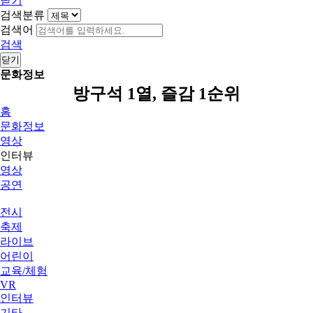
닫기
검색분류
검색어
검색
닫기
문화정보
방구석 1열, 즐감 1순위
홈
문화정보
영상
인터뷰
영상
공연
전시
축제
라이브
어린이
교육/체험
VR
인터뷰
기타