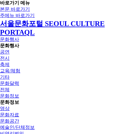
바로가기 메뉴
본문 바로가기
주메뉴 바로가기
서울문화포털 SEOUL CULTURE
PORTAQL
문화행사
문화행사
공연
전시
축제
교육/체험
기타
문화달력
전체
문화정보
문화정보
영상
문화자료
문화공간
예술인/단체정보
비영리법인