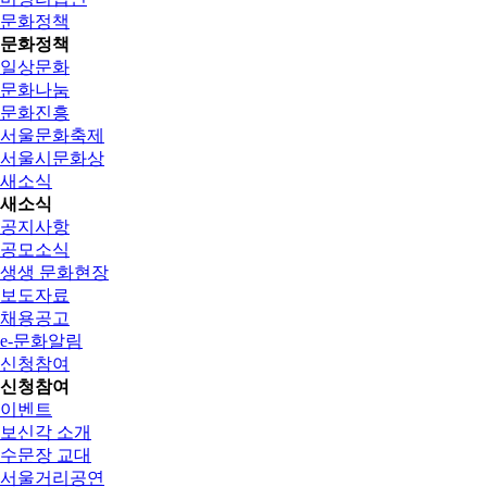
문화정책
문화정책
일상문화
문화나눔
문화진흥
서울문화축제
서울시문화상
새소식
새소식
공지사항
공모소식
생생 문화현장
보도자료
채용공고
e-문화알림
신청참여
신청참여
이벤트
보신각 소개
수문장 교대
서울거리공연