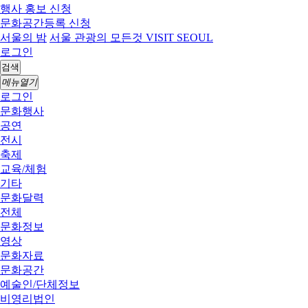
행사 홍보 신청
문화공간등록 신청
서울의 밤
서울 관광의 모든것 VISIT SEOUL
로그인
검색
메뉴열기
로그인
문화행사
공연
전시
축제
교육/체험
기타
문화달력
전체
문화정보
영상
문화자료
문화공간
예술인/단체정보
비영리법인