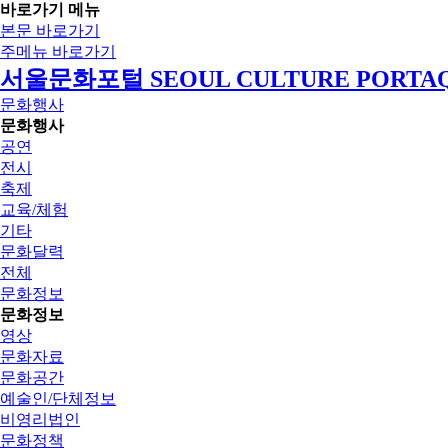
바로가기 메뉴
본문 바로가기
주메뉴 바로가기
서울문화포털 SEOUL CULTURE PORTA
문화행사
문화행사
공연
전시
축제
교육/체험
기타
문화달력
전체
문화정보
문화정보
영상
문화자료
문화공간
예술인/단체정보
비영리법인
문화정책