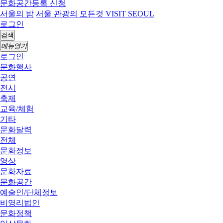
문화공간등록 신청
서울의 밤
서울 관광의 모든것 VISIT SEOUL
로그인
검색
메뉴열기
로그인
문화행사
공연
전시
축제
교육/체험
기타
문화달력
전체
문화정보
영상
문화자료
문화공간
예술인/단체정보
비영리법인
문화정책