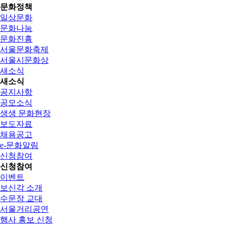
문화정책
일상문화
문화나눔
문화진흥
서울문화축제
서울시문화상
새소식
새소식
공지사항
공모소식
생생 문화현장
보도자료
채용공고
e-문화알림
신청참여
신청참여
이벤트
보신각 소개
수문장 교대
서울거리공연
행사 홍보 신청