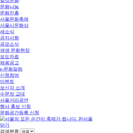
일상문화
문화나눔
문화진흥
서울문화축제
서울시문화상
새소식
공지사항
공모소식
생생 문화현장
보도자료
채용공고
e-문화알림
신청참여
이벤트
보신각 소개
수문장 교대
서울거리공연
행사 홍보 신청
문화공간등록 신청
닫기
검색분류