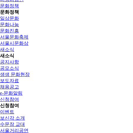
문화정책
문화정책
일상문화
문화나눔
문화진흥
서울문화축제
서울시문화상
새소식
새소식
공지사항
공모소식
생생 문화현장
보도자료
채용공고
e-문화알림
신청참여
신청참여
이벤트
보신각 소개
수문장 교대
서울거리공연