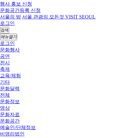
행사 홍보 신청
문화공간등록 신청
서울의 밤
서울 관광의 모든것 VISIT SEOUL
로그인
검색
메뉴열기
로그인
문화행사
공연
전시
축제
교육/체험
기타
문화달력
전체
문화정보
영상
문화자료
문화공간
예술인/단체정보
비영리법인