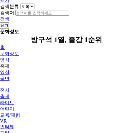
닫기
검색분류
검색어
검색
닫기
문화정보
방구석 1열, 즐감 1순위
홈
문화정보
영상
축제
영상
공연
전시
축제
라이브
어린이
교육/체험
VR
인터뷰
기타