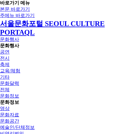
바로가기 메뉴
본문 바로가기
주메뉴 바로가기
서울문화포털 SEOUL CULTURE
PORTAQL
문화행사
문화행사
공연
전시
축제
교육/체험
기타
문화달력
전체
문화정보
문화정보
영상
문화자료
문화공간
예술인/단체정보
비영리법인