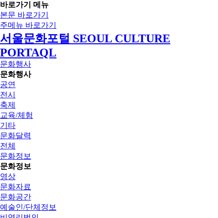
바로가기 메뉴
본문 바로가기
주메뉴 바로가기
서울문화포털 SEOUL CULTURE
PORTAQL
문화행사
문화행사
공연
전시
축제
교육/체험
기타
문화달력
전체
문화정보
문화정보
영상
문화자료
문화공간
예술인/단체정보
비영리법인