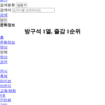
닫기
검색분류
검색어
검색
닫기
문화정보
방구석 1열, 즐감 1순위
홈
문화정보
영상
전체
영상
공연
전시
축제
라이브
어린이
교육/체험
VR
인터뷰
기타