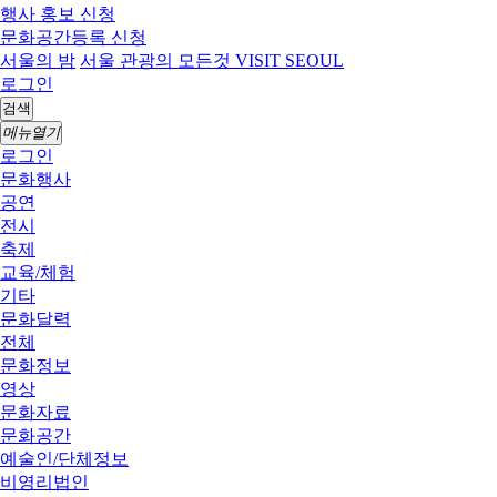
행사 홍보 신청
문화공간등록 신청
서울의 밤
서울 관광의 모든것 VISIT SEOUL
로그인
검색
메뉴열기
로그인
문화행사
공연
전시
축제
교육/체험
기타
문화달력
전체
문화정보
영상
문화자료
문화공간
예술인/단체정보
비영리법인