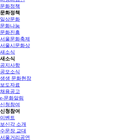
문화정책
문화정책
일상문화
문화나눔
문화진흥
서울문화축제
서울시문화상
새소식
새소식
공지사항
공모소식
생생 문화현장
보도자료
채용공고
e-문화알림
신청참여
신청참여
이벤트
보신각 소개
수문장 교대
서울거리공연