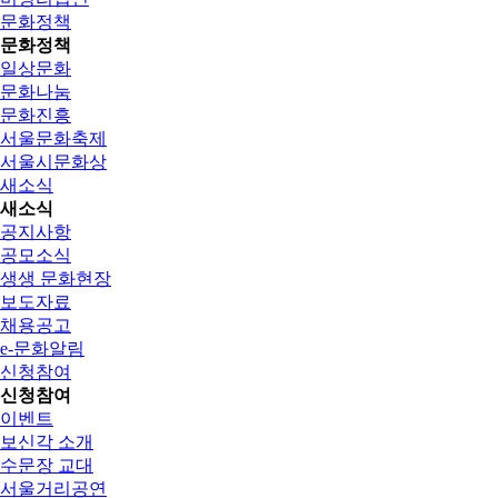
문화정책
문화정책
일상문화
문화나눔
문화진흥
서울문화축제
서울시문화상
새소식
새소식
공지사항
공모소식
생생 문화현장
보도자료
채용공고
e-문화알림
신청참여
신청참여
이벤트
보신각 소개
수문장 교대
서울거리공연