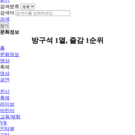
닫기
검색분류
검색어
검색
닫기
문화정보
방구석 1열, 즐감 1순위
홈
문화정보
영상
축제
영상
공연
전시
축제
라이브
어린이
교육/체험
VR
인터뷰
기타