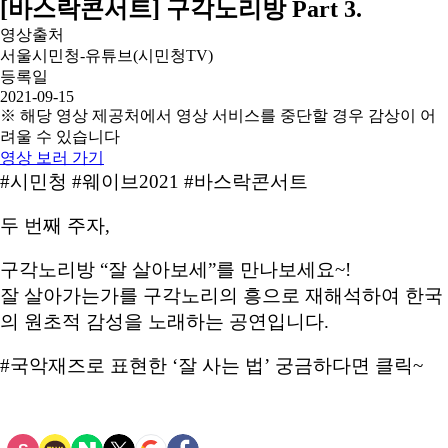
[바스락콘서트] 구각노리방 Part 3.
영상출처
서울시민청-유튜브(시민청TV)
등록일
2021-09-15
※ 해당 영상 제공처에서 영상 서비스를 중단할 경우 감상이 어
려울 수 있습니다
영상 보러 가기
#시민청 #웨이브2021 #바스락콘서트
두 번째 주자,
구각노리방 “잘 살아보세”를 만나보세요~!
잘 살아가는가를 구각노리의 흥으로 재해석하여 한국
의 원초적 감성을 노래하는 공연입니다.
#국악재즈로 표현한 ‘잘 사는 법’ 궁금하다면 클릭~