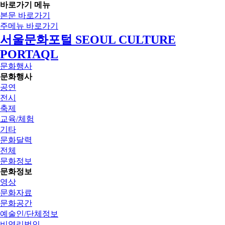
바로가기 메뉴
본문 바로가기
주메뉴 바로가기
서울문화포털 SEOUL CULTURE
PORTAQL
문화행사
문화행사
공연
전시
축제
교육/체험
기타
문화달력
전체
문화정보
문화정보
영상
문화자료
문화공간
예술인/단체정보
비영리법인