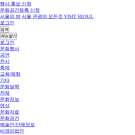
행사 홍보 신청
문화공간등록 신청
서울의 밤
서울 관광의 모든것 VISIT SEOUL
로그인
검색
메뉴열기
로그인
문화행사
공연
전시
축제
교육/체험
기타
문화달력
전체
문화정보
영상
문화자료
문화공간
예술인/단체정보
비영리법인