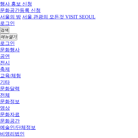
행사 홍보 신청
문화공간등록 신청
서울의 밤
서울 관광의 모든것 VISIT SEOUL
로그인
검색
메뉴열기
로그인
문화행사
공연
전시
축제
교육/체험
기타
문화달력
전체
문화정보
영상
문화자료
문화공간
예술인/단체정보
비영리법인