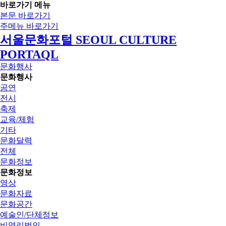
바로가기 메뉴
본문 바로가기
주메뉴 바로가기
서울문화포털 SEOUL CULTURE
PORTAQL
문화행사
문화행사
공연
전시
축제
교육/체험
기타
문화달력
전체
문화정보
문화정보
영상
문화자료
문화공간
예술인/단체정보
비영리법인