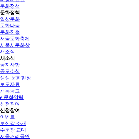
문화정책
문화정책
일상문화
문화나눔
문화진흥
서울문화축제
서울시문화상
새소식
새소식
공지사항
공모소식
생생 문화현장
보도자료
채용공고
e-문화알림
신청참여
신청참여
이벤트
보신각 소개
수문장 교대
서울거리공연