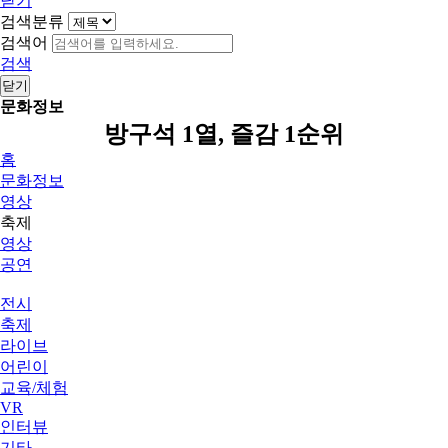
닫기
검색분류
검색어
검색
닫기
문화정보
방구석 1열, 즐감 1순위
홈
문화정보
영상
축제
영상
공연
전시
축제
라이브
어린이
교육/체험
VR
인터뷰
기타