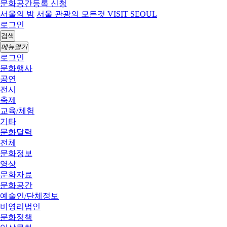
문화공간등록 신청
서울의 밤
서울 관광의 모든것 VISIT SEOUL
로그인
검색
메뉴열기
로그인
문화행사
공연
전시
축제
교육/체험
기타
문화달력
전체
문화정보
영상
문화자료
문화공간
예술인/단체정보
비영리법인
문화정책