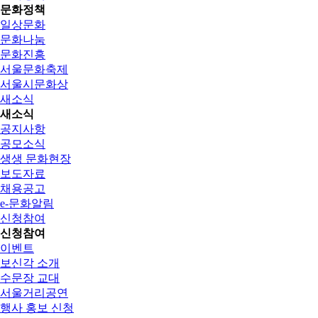
문화정책
일상문화
문화나눔
문화진흥
서울문화축제
서울시문화상
새소식
새소식
공지사항
공모소식
생생 문화현장
보도자료
채용공고
e-문화알림
신청참여
신청참여
이벤트
보신각 소개
수문장 교대
서울거리공연
행사 홍보 신청