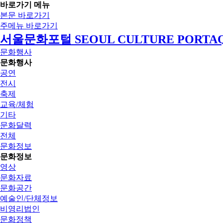
바로가기 메뉴
본문 바로가기
주메뉴 바로가기
서울문화포털 SEOUL CULTURE PORTA
문화행사
문화행사
공연
전시
축제
교육/체험
기타
문화달력
전체
문화정보
문화정보
영상
문화자료
문화공간
예술인/단체정보
비영리법인
문화정책