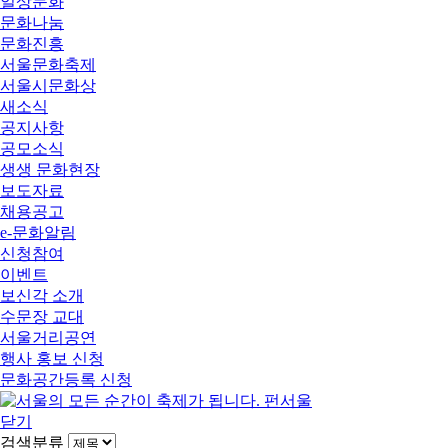
일상문화
문화나눔
문화진흥
서울문화축제
서울시문화상
새소식
공지사항
공모소식
생생 문화현장
보도자료
채용공고
e-문화알림
신청참여
이벤트
보신각 소개
수문장 교대
서울거리공연
행사 홍보 신청
문화공간등록 신청
닫기
검색분류