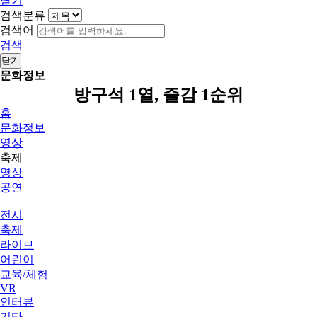
닫기
검색분류
검색어
검색
닫기
문화정보
방구석 1열, 즐감 1순위
홈
문화정보
영상
축제
영상
공연
전시
축제
라이브
어린이
교육/체험
VR
인터뷰
기타