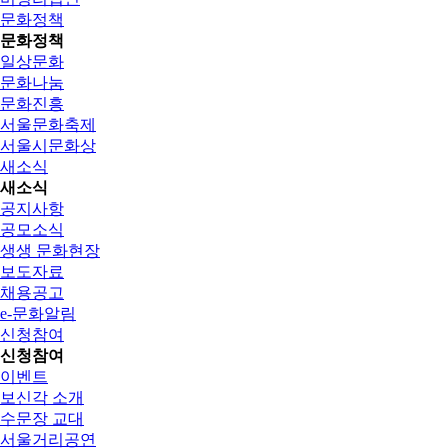
문화정책
문화정책
일상문화
문화나눔
문화진흥
서울문화축제
서울시문화상
새소식
새소식
공지사항
공모소식
생생 문화현장
보도자료
채용공고
e-문화알림
신청참여
신청참여
이벤트
보신각 소개
수문장 교대
서울거리공연