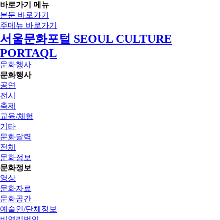
바로가기 메뉴
본문 바로가기
주메뉴 바로가기
서울문화포털 SEOUL CULTURE
PORTAQL
문화행사
문화행사
공연
전시
축제
교육/체험
기타
문화달력
전체
문화정보
문화정보
영상
문화자료
문화공간
예술인/단체정보
비영리법인