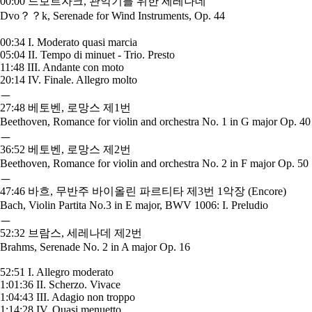
00:00 드보르자크, 관악기를 위한 세레나데
Dvo？？k, Serenade for Wind Instruments, Op. 44
00:34 I. Moderato quasi marcia
05:04 II. Tempo di minuet - Trio. Presto
11:48 III. Andante con moto
20:14 IV. Finale. Allegro molto
ㅡ
27:48 베토벤, 로망스 제1번
Beethoven, Romance for violin and orchestra No. 1 in G major Op. 40
ㅡ
36:52 베토벤, 로망스 제2번
Beethoven, Romance for violin and orchestra No. 2 in F major Op. 50
ㅡ
47:46 바흐, 무반주 바이올린 파르티타 제3번 1악장 (Encore)
Bach, Violin Partita No.3 in E major, BWV 1006: I. Preludio
ㅡ
52:32 브람스, 세레나데 제2번
Brahms, Serenade No. 2 in A major Op. 16
52:51 I. Allegro moderato
1:01:36 II. Scherzo. Vivace
1:04:43 III. Adagio non troppo
1:14:28 IV. Quasi menuetto