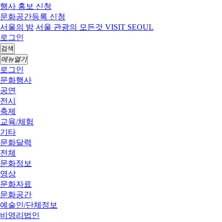
행사 홍보 신청
문화공간등록 신청
서울의 밤
서울 관광의 모든것 VISIT SEOUL
로그인
검색
메뉴열기
로그인
문화행사
공연
전시
축제
교육/체험
기타
문화달력
전체
문화정보
영상
문화자료
문화공간
예술인/단체정보
비영리법인