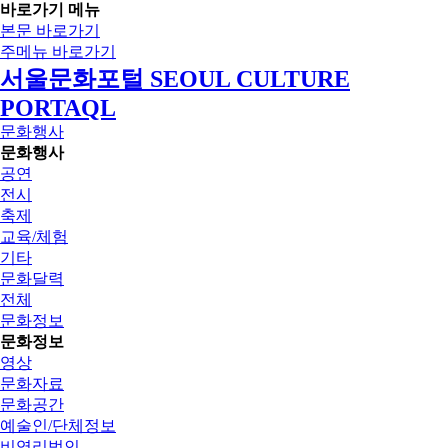
바로가기 메뉴
본문 바로가기
주메뉴 바로가기
서울문화포털 SEOUL CULTURE
PORTAQL
문화행사
문화행사
공연
전시
축제
교육/체험
기타
문화달력
전체
문화정보
문화정보
영상
문화자료
문화공간
예술인/단체정보
비영리법인