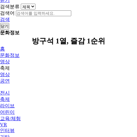
닫기
검색분류
검색어
검색
닫기
문화정보
방구석 1열, 즐감 1순위
홈
문화정보
영상
축제
영상
공연
전시
축제
라이브
어린이
교육/체험
VR
인터뷰
기타