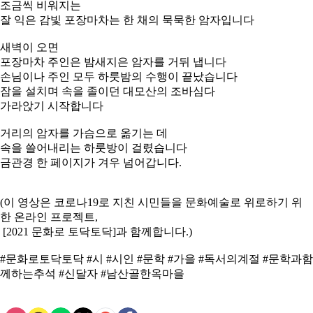
조금씩 비워지는
잘 익은 감빛 포장마차는 한 채의 묵묵한 암자입니다
새벽이 오면
포장마차 주인은 밤새지은 암자를 거뒤 냅니다
손님이나 주인 모두 하룻밤의 수행이 끝났습니다
잠을 설치며 속을 졸이던 대모산의 조바심다
가라앉기 시작합니다
거리의 암자를 가슴으로 옮기는 데
속을 쓸어내리는 하룻방이 걸렸습니다
금관경 한 페이지가 겨우 넘어갑니다.
(이 영상은 코로나19로 지친 시민들을 문화예술로 위로하기 위
한 온라인 프로젝트,
[2021 문화로 토닥토닥]과 함께합니다.)
#문화로토닥토닥 #시 #시인 #문학 #가을 #독서의계절 #문학과함
께하는추석 #신달자 #남산골한옥마을