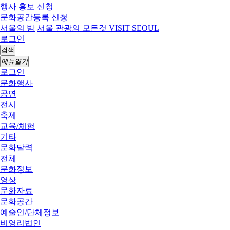
행사 홍보 신청
문화공간등록 신청
서울의 밤
서울 관광의 모든것 VISIT SEOUL
로그인
검색
메뉴열기
로그인
문화행사
공연
전시
축제
교육/체험
기타
문화달력
전체
문화정보
영상
문화자료
문화공간
예술인/단체정보
비영리법인