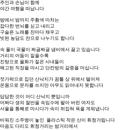
주인과 손님이 함께
야간 여행을 떠납니다
밤에서 밤까지 주황색 마차는
잡다한 번뇌를 싣고 내리고
구슬픈 노래를 잔마다 채우고
빗된 농담도 잔으로 나누기도 합니다
속 풀이 국물이 짜글짜글 냄비에서 끓고 있습니다
거리의 어둠이 짙을수록
진탕으로 울화가 짙은 사내들이
해고된 직장을 마시고 단칸방의 갈증을 마십니다
젓가락으로 집던 산낙지가 꿈틀 상 위에서 떨어져
온몸으로 문자를 쓰지만 아무도 읽어내지 못합니다
답답한 것이 어디 산낙지 뿐입니까
어쩌다 생의 절반을 속임수에 팔아 버린 여자도
서울을 통째로 마시다가 속이 뒤집혀 욕을 게워냅니다
비워진 소주병이 놓인 플라스틱 작은 산이 휘청거립니다
마음도 다리도 휘청거리는 밤거리에서