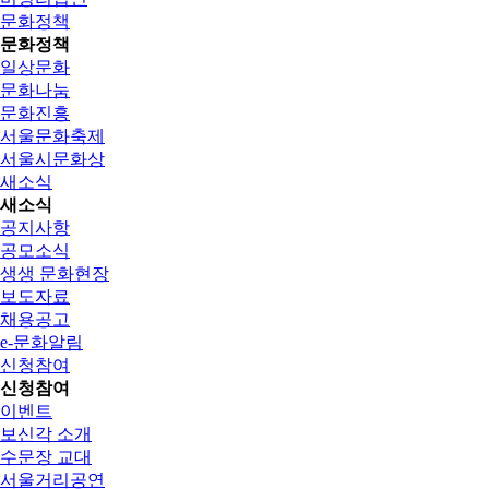
문화정책
문화정책
일상문화
문화나눔
문화진흥
서울문화축제
서울시문화상
새소식
새소식
공지사항
공모소식
생생 문화현장
보도자료
채용공고
e-문화알림
신청참여
신청참여
이벤트
보신각 소개
수문장 교대
서울거리공연